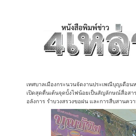
เทศบาลเมืองกระนวนจัดงานประเพณีบุญเดือนหก “
เปิดสุดตื่นเต้นจุดบั้งไฟน้อยเป็นสัญลักษณ์ส
อลังการ รำบวงสรวงขอฝน และการสืบสานความเชื