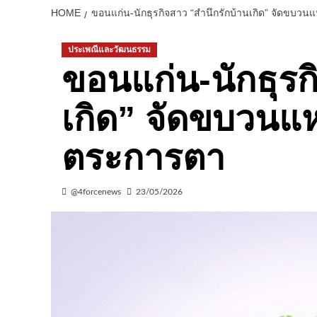
HOME
ขอนแก่น-นักธุรกิจสาว “สำนึกรักบ้านเกิด” จัดขบวนแห
ประเพณีและวัฒนธรรม
ขอนแก่น-นักธุรก
เกิด” จัดขบวนแห่
ตระการตา
@4forcenews
23/05/2026