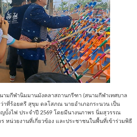
 ที่สนามกีฬานิมมานมังคลาสถานกรีฑา (สนามกีฬาเทศบาล
่าที่ร้อยตรี สุขุม ดลโสภณ นายอำเภอกระนวน เป็น
ญบั้งไฟ ประจำปี 2569 โดยมีนางนภาพร นิ่มสุวรรณ
น่วยงานที่เกี่ยวข้อง และประชาชนในพื้นที่เข้าร่วมพิธี