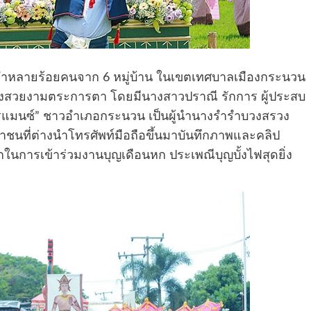
างรำหลายร้อยคนจาก 6 หมู่บ้าน ในเขตเทศบาลเมืองกระนวน
สวยงามตระการตา โดยมีนางสาวปราณี รักการ ผู้ประสบ
ีโรแมนซ์” ชาวอำเภอกระนวน เป็นผู้นำนางรำรำบวงสรวง
ี่ต่างนำโทรศัพท์มือถือขึ้นมาบันทึกภาพและคลิป
ลึกในการเข้าร่วมงานบุญเดือนหก ประเพณีบุญบั้งไฟสุดยิ่ง