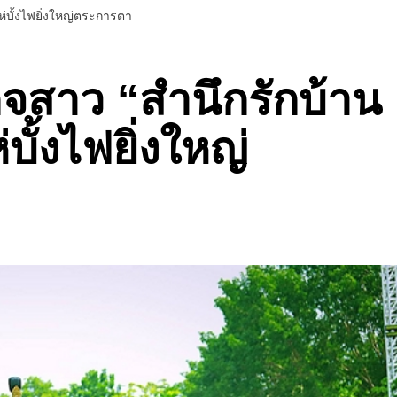
่บั้งไฟยิ่งใหญ่ตระการตา
ิจสาว “สำนึกรักบ้าน
บั้งไฟยิ่งใหญ่