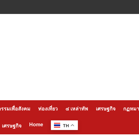
กรรมเพื่อสังคม
ท่องเที่ยว
๔ เหล่าทัพ
เศรษฐกิจ
กฏหมาย
Home
เศรษฐกิจ
TH