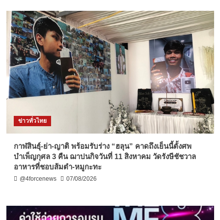
ข่าวทั่วไทย
กาฬสินธุ์-ย่า-ญาติ พร้อมรับร่าง “ฮลุน” คาดถึงเย็นนี้ตั้งศพ
บำเพ็ญกุศล 3 คืน ฌาปนกิจวันที่ 11 สิงหาคม วัดรังษีชัชวาล
อาหารที่ชอบส้มตำ-หมูกะทะ
@4forcenews
07/08/2026