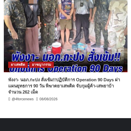
ยาเสพติด
อาชญากรรม
พังงา- นอภ.กะปง สั่งเข้ม!!ปฏิบัติการ Operation 90 Days ผ่า
แผนยุทธการ 90 วัน พิฆาตยาเสพติด จับกุมผู้ค้า-เสพยาบ้า
จำนวน 262 เม็ด
@4forcenews
08/08/2026