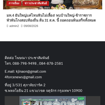
การเมือง
ข่าวประชาสัมพันธ์
มท.4 ยันใหญ่แค่ไหนฟันไม่เลี้ยง! พบบ้านใหญ่-ข้าราชการ
พัวพันโกงสอบท้องถิ่น ลั่น 31 ส.ค. นี้ ถอดถอนพ้นเสร็จทั้งหมด
admin2
09/08/2026
ติดต่อ​ โฆษณา​ ประชาสัมพันธ์
โทร​. 088-798-9498 , 084-878-2581
E.mail:
kjinaon@gmail.com
4forcenews@gmail.com
ที่อยู่​ 3/531​ ศุภาลัยปาร์ค​ 2
ซ.พหลโยธิน​ 21​ แขวง/เขต​ จตุจักร​ กรุงเทพฯ 10900