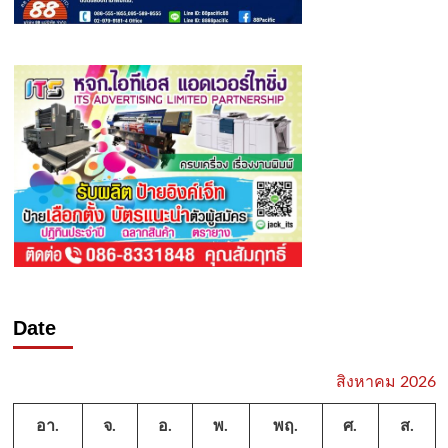
Date
สิงหาคม 2026
อา.
จ.
อ.
พ.
พฤ.
ศ.
ส.