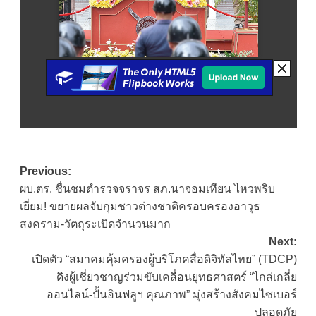
Post
Previous:
ผบ.ตร. ชื่นชมตำรวจจราจร สภ.นาจอมเทียน ไหวพริบ
navigation
เยี่ยม! ขยายผลจับกุมชาวต่างชาติครอบครองอาวุธ
สงคราม-วัตถุระเบิดจำนวนมาก
Next:
เปิดตัว “สมาคมคุ้มครองผู้บริโภคสื่อดิจิทัลไทย” (TDCP)
ดึงผู้เชี่ยวชาญร่วมขับเคลื่อนยุทธศาสตร์ “ไกล่เกลี่ย
ออนไลน์-ปั้นอินฟลูฯ คุณภาพ” มุ่งสร้างสังคมไซเบอร์
ปลอดภัย