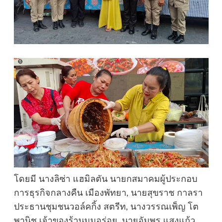
โดยมี นางลิซ่า แฮมิลตัน นายกสมาคมผู้ประกอบ
การธุรกิจกลางคืน เมืองพัทยา, นายสุขราช กาลรา
ประธานชุมชนวอล์คกิ้ง สตรีท, นางวรรณเพ็ญ โต
พานิช เจ้าของร้านมุมอร่อย, นายอัมพร แสงแก้ว