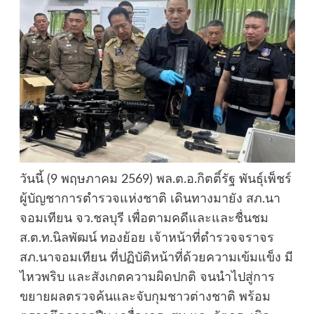
วันนี้ (9 พฤษภาคม 2569) พล.ต.อ.กิตติ์รัฐ พันธุ์เพ็ชร์
ผู้บัญชาการตำรวจแห่งชาติ เดินทางมายัง สภ.นา
จอมเทียน จว.ชลบุรี เพื่อตามคดีและและชื่นชม
ส.ต.ท.นิลพัฒน์ ทองย้อย เจ้าหน้าที่ตำรวจจราจร
สภ.นาจอมเทียน ที่ปฏิบัติหน้าที่ด้วยความเข้มแข็ง มี
ไหวพริบ และสังเกตความผิดปกติ จนนำไปสู่การ
ขยายผลตรวจค้นและจับกุมชาวต่างชาติ พร้อม