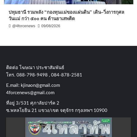
ปทุมธานี รวมพลัง “กองทุนแม่ของแผ่นดิน” เดิน–วิ่งการกุศล
วันแม่ กว่า ๕๐๐ คน ต้านยาเสพติด
@4forcenews
09/08/2026
ติดต่อ​ โฆษณา​ ประชาสัมพันธ์
โทร​. 088-798-9498 , 084-878-2581
E.mail:
kjinaon@gmail.com
4forcenews@gmail.com
ที่อยู่​ 3/531​ ศุภาลัยปาร์ค​ 2
ซ.พหลโยธิน​ 21​ แขวง/เขต​ จตุจักร​ กรุงเทพฯ 10900