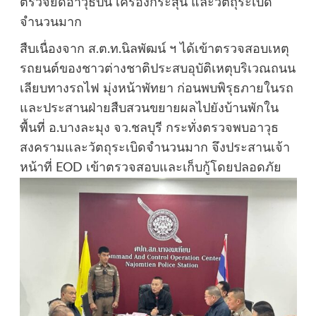
ตรวจยึดอาวุธปืน เครื่องกระสุน และวัตถุระเบิด
จำนวนมาก
สืบเนื่องจาก ส.ต.ท.นิลพัฒน์ ฯ ได้เข้าตรวจสอบเหตุ
รถยนต์ของชาวต่างชาติประสบอุบัติเหตุบริเวณถนน
เลียบทางรถไฟ มุ่งหน้าพัทยา ก่อนพบพิรุธภายในรถ
และประสานฝ่ายสืบสวนขยายผลไปยังบ้านพักใน
พื้นที่ อ.บางละมุง จว.ชลบุรี กระทั่งตรวจพบอาวุธ
สงครามและวัตถุระเบิดจำนวนมาก จึงประสานเจ้า
หน้าที่ EOD เข้าตรวจสอบและเก็บกู้โดยปลอดภัย