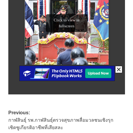
Post
Previous:
กาฬสินธุ์ รพ.กาฬสินธุ์ตรวจสุขภาพสื่อมวลชนเชิงรุก
navigation
เชิดชูเกียรติอาชีพที่เสียสละ