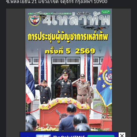
ซ.พหลโยธิน​ 21​ แขวง/เขต​ จตุจักร​ กรุงเทพฯ 10900