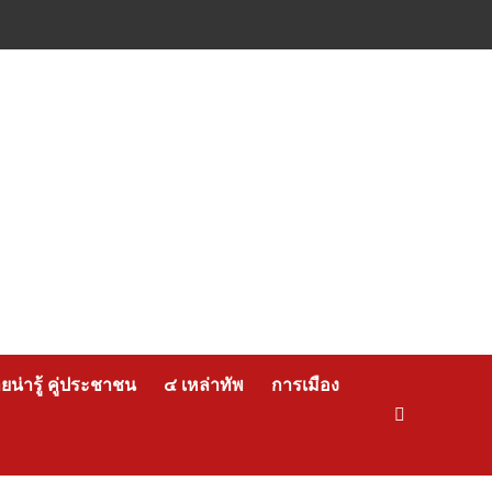
น่ารู้ คู่ประชาชน
๔ เหล่าทัพ
การเมือง