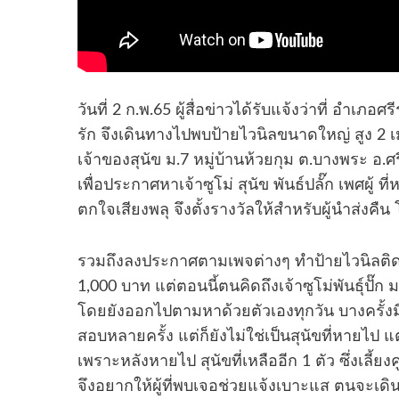
วันที่ 2 ก.พ.65 ผู้สื่อข่าวได้รับแจ้งว่าที่ อำเภ
รัก จึงเดินทางไปพบป้ายไวนิลขนาดใหญ่ สูง 2 เม
เจ้าของสุนัข ม.7 หมู่บ้านห้วยกุม ต.บางพระ อ.
เพื่อประกาศหาเจ้าซูโม่ สุนัข พันธ์ปลั๊ก เพศผู้ ท
ตกใจเสียงพลุ จึงตั้งรางวัลให้สำหรับผู้นำส่งค
รวมถึงลงประกาศตามเพจต่างๆ ทำป้ายไวนิลติดตาม
1,000 บาท แต่ตอนนี้ตนคิดถึงเจ้าซูโม่พันธุ์ปั๊ก 
โดยยังออกไปตามหาด้วยตัวเองทุกวัน บางครั้ง
สอบหลายครั้ง แต่ก็ยังไม่ใช่เป็นสุนัขที่หายไป แต่
เพราะหลังหายไป สุนัขที่เหลืออีก 1 ตัว ซึ่งเลี้ย
จึงอยากให้ผู้ที่พบเจอช่วยแจ้งเบาะแส ตนจะเดิน