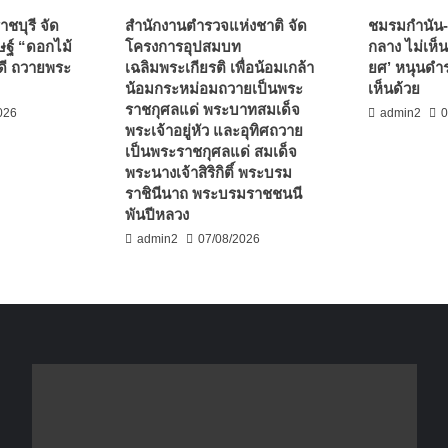
ชบุรี จัด
สำนักงานตำรวจแห่งชาติ จัด
ชมรมกำนัน-
ฐ์ “ดอกไม้
โครงการอุปสมบท
กลาง ไม่เห็น
ดี ถวายพระ
เฉลิมพระเกียรติ เพื่อน้อมเกล้า
ยศ’ หนุนดำร
น้อมกระหม่อมถวายเป็นพระ
เห็นด้วย
ราชกุศลแด่ พระบาทสมเด็จ
026
admin2
0
พระเจ้าอยู่หัว และอุทิศถวาย
เป็นพระราชกุศลแด่ สมเด็จ
พระนางเจ้าสิริกิติ์ พระบรม
ราชินีนาถ พระบรมราชชนนี
พันปีหลวง
admin2
07/08/2026