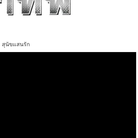
๊ก สุนัขแสนรัก