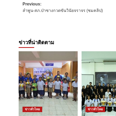
Post
Previous:
ลำพูน-สภ.ป่าซางกวดขันวินัยจราจร (ชมคลิป)
navigation
ข่าวที่น่าติดตาม
ข่าวทั่วไทย
ข่าวทั่วไทย