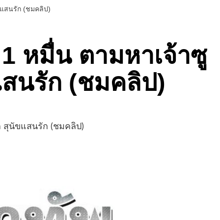
นัขแสนรัก (ชมคลิป)
ล 1 หมื่น ตามหาเจ้าซู
ัขแสนรัก (ชมคลิป)