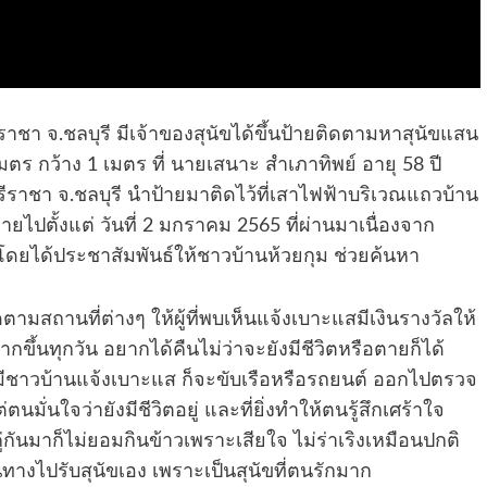
อศรีราชา จ.ชลบุรี มีเจ้าของสุนัขได้ขึ้นป้ายติดตามหาสุนัขแสน
ตร กว้าง 1 เมตร ที่ นายเสนาะ สำเภาทิพย์ อายุ 58 ปี
ศรีราชา จ.ชลบุรี นำป้ายมาติดไว้ที่เสาไฟฟ้าบริเวณแถวบ้าน
ี่หายไปตั้งแต่ วันที่ 2 มกราคม 2565 ที่ผ่านมาเนื่องจาก
ืน โดยได้ประชาสัมพันธ์ให้ชาวบ้านห้วยกุม ช่วยค้นหา
สถานที่ต่างๆ ให้ผู้ที่พบเห็นแจ้งเบาะแสมีเงินรางวัลให้
มากขึ้นทุกวัน อยากได้คืนไม่ว่าจะยังมีชีวิตหรือตายก็ได้
มีชาวบ้านแจ้งเบาะแส ก็จะขับเรือหรือรถยนต์ ออกไปตรวจ
ตนมั่นใจว่ายังมีชีวิตอยู่ และที่ยิ่งทำให้ตนรู้สึกเศร้าใจ
งคู่กันมาก็ไม่ยอมกินข้าวเพราะเสียใจ ไม่ร่าเริงเหมือนปกติ
ทางไปรับสุนัขเอง เพราะเป็นสุนัขที่ตนรักมาก