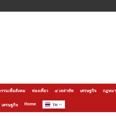
กรรมเพื่อสังคม
ท่องเที่ยว
๔ เหล่าทัพ
เศรษฐกิจ
กฏหมาย
Home
เศรษฐกิจ
TH