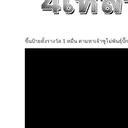
ขึ้นป้ายตั้งรางวัล 1 หมื่น ตามหาเจ้าซูโม่พันธุ์ปั