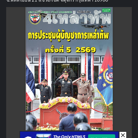
ซ.พหลโยธิน​ 21​ แขวง/เขต​ จตุจักร​ กรุงเทพฯ 10900