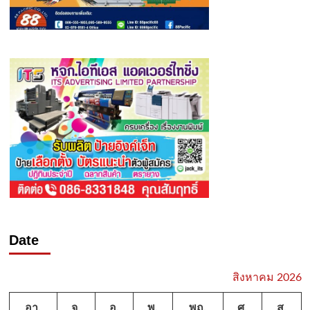
Date
สิงหาคม 2026
อา.
จ.
อ.
พ.
พฤ.
ศ.
ส.