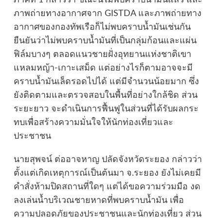
ภาคที่ 1 กล่าวว่า ขณะนี้ไม่พบคราบน้ำมันแล้ว และ
ภาพถ่ายทางอากาศจาก GISTDA และภาพถ่ายทาง
อากาศของกองทัพเรือก็ไม่พบคราบน้ำมันเช่นกัน
ยืนยันว่าไม่พบคราบน้ำมันที่เป็นกลุ่มก้อนและแผ่น
ฟิล์มบางๆ ตลอดแนวชายฝั่งอุทยานแห่งชาติเขา
แหลมหญ้า-เกาะเสม็ด แต่อย่างไรก็ตามอาจจะมี
คราบน้ำมันเล็ดรอดไปได้ แต่มีจำนวนน้อยมาก ซึ่ง
ยังติดตามและตรวจสอบในพื้นที่อย่างใกล้ชิด ส่วน
ระยะยาว จะดำเนินการฟื้นฟูในส่วนที่ได้รับผลกระ
ทบเพื่อสร้างความมั่นใจให้นักท่องเที่ยวและ
ประชาชน
นายสุพจน์ ต่ออาจหาญ ปลัดจังหวัดระยอง กล่าวว่า
ตั้งแต่เกิดเหตุการณ์เป็นต้นมา จ.ระยอง ยังไม่เคยมี
คำสั่งห้ามปิดสถานที่ใดๆ แต่ได้ขอความร่วมมือ งด
ลงเล่นน้ำบริเวณชายหาดที่พบคราบน้ำมัน เพื่อ
ความปลอดภัยของประชาชนและนักท่องเที่ยว ส่วน