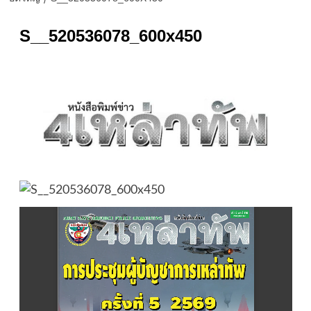
S__520536078_600x450