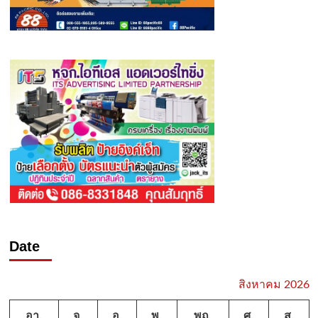
Date
สิงหาคม 2026
อา.
จ.
อ.
พ.
พฤ.
ศ.
ส.