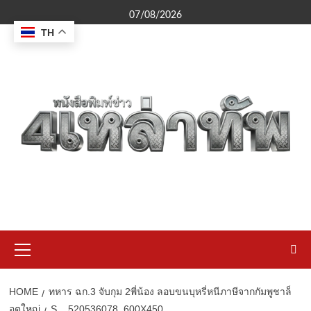
Skip
07/08/2026
to
TH
content
Primary
Menu
HOME
ทหาร ฉก.3 จับกุม 2พี่น้อง ลอบขนบุหรี่หนีภาษีจากกัมพูชาล็
อตใหญ่
S__520536078_600X450