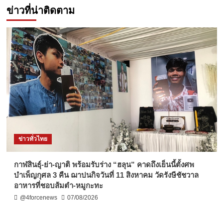
ข่าวที่น่าติดตาม
ข่าวทั่วไทย
กาฬสินธุ์-ย่า-ญาติ พร้อมรับร่าง “ฮลุน” คาดถึงเย็นนี้ตั้งศพ
บำเพ็ญกุศล 3 คืน ฌาปนกิจวันที่ 11 สิงหาคม วัดรังษีชัชวาล
อาหารที่ชอบส้มตำ-หมูกะทะ
@4forcenews
07/08/2026