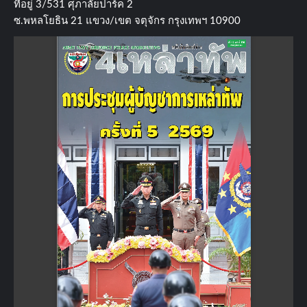
ที่อยู่​ 3/531​ ศุภาลัยปาร์ค​ 2
ซ.พหลโยธิน​ 21​ แขวง/เขต​ จตุจักร​ กรุงเทพฯ 10900