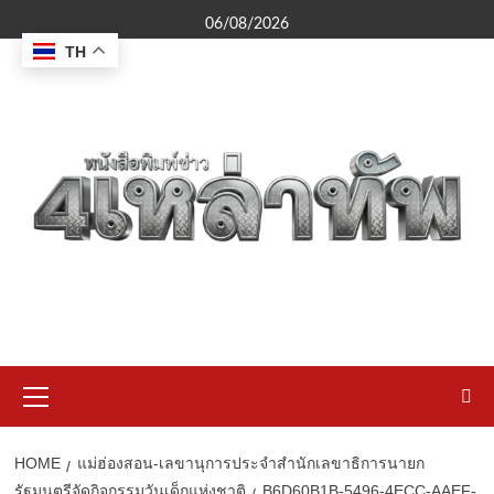
Skip
06/08/2026
to
TH
content
Primary
Menu
HOME
แม่ฮ่องสอน-เลขานุการประจำสำนักเลขาธิการนายก
รัฐมนตรีจัดกิจกรรมวันเด็กแห่งชาติ
B6D60B1B-5496-4ECC-AAEF-