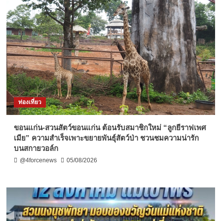
ท่องเที่ยว
ขอนแก่น-สวนสัตว์ขอนแก่น ต้อนรับสมาชิกใหม่ “ลูกยีราฟเพศ
เมีย” ความสำเร็จเพาะขยายพันธุ์สัตว์ป่า ชวนชมความน่ารัก
บนสกายวอล์ก
@4forcenews
05/08/2026