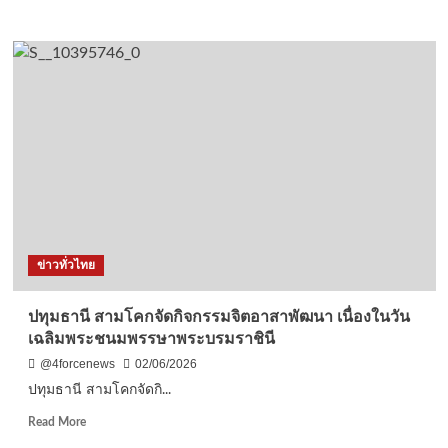
more
about
เอฟเค
ไอไอ.ถอดรหัส
“ต้นแบบ
เศรษฐกิจ
สร้างสรรค์“หวัง
อัพเกรด
Soft
Powerไทย
สร้าง
ศักยภาพ
ใหม่
เพิ่ม
ข่าวทั่วไทย
ราย
ได้
ประเทศ
ปทุมธานี สามโคกจัดกิจกรรมจิตอาสาพัฒนา เนื่องในวัน
เฉลิมพระชนมพรรษาพระบรมราชินี
@4forcenews
02/06/2026
ปทุมธานี สามโคกจัดกิ...
Read
Read More
more