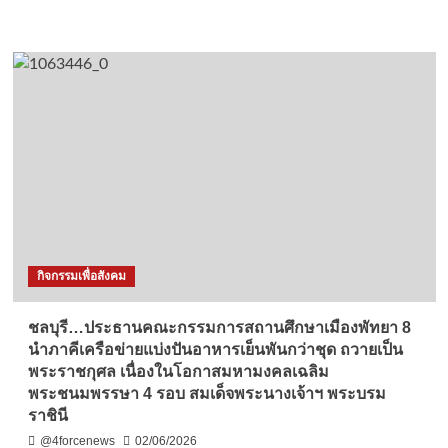
more
about
นราธิวาส-
รอง
ผู้
อำนวย
การ
รักษา
ความ
มั่นคง
ภายใน
ภาค
4
ส่วน
กิจกรรมเพื่อสังคม
หน้า
ประธาน
พิธี
ชลบุรี…ประธานคณะกรรมการสถานศึกษาเมืองพัทยา 8
รดน้ำ
นำภาคีเครือข่ายแบ่งปันอาหารเย็นพันกว่าชุด ถวายเป็น
ศพ
พระราชกุศล เนื่องในโอกาสมหามงคลเฉลิม
อส.ทพ.วุฒิ
พระชนมพรรษา 4 รอบ สมเด็จพระนางเจ้าฯ พระบรม
พงศ์
ชุม
ราชินี
เชื้อ
@4forcenews
02/06/2026