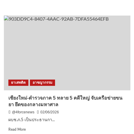
โอกาส
more
วัน
about
เฉลิม
รพ.สมเด็จ
พระชนมพรรษา
พระนาง
มิถุนายน
เจ้า
2569
สิ
ริกิ
ติ์
พร.
ร่วม
กิจกรรม
เฉลิมพระเกียรติ
เนื่อง
ใน
ยาเสพติด
อาชญากรรม
โอกาส
วัน
คล้าย
เชียงใหม่-ตำรวจภาค 5 ทลาย 5 คดีใหญ่ จับเครือข่ายขน
วัน
ยา ยึดของกลางมหาศาล
เฉลิม
พระชนมพรรษา
@4forcenews
02/06/2026
สมเด็จ
ผบช.ภ.5 เป็นประธานกา...
พระ
นาง
Read
Read More