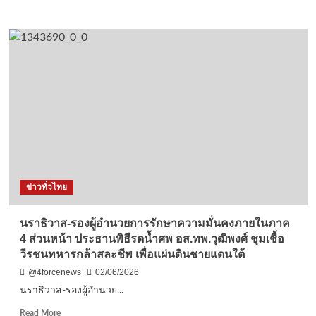
เจ้าฯ
more
พระบรม
about
ราชินี
เชียงใหม่-
ตำรวจ
ภาค
5
ทลาย
5
คดี
ใหญ่
จับ
เครือ
ข่าย
ขนยา
ข่าวทั่วไทย
ยึด
ของ
กลาง
นราธิวาส-รองผู้อำนวยการรักษาความมั่นคงภายในภาค
มหาศาล
4 ส่วนหน้า ประธานพิธีรดน้ำศพ อส.ทพ.วุฒิพงศ์ ชุมเชื้อ
วีรชนทหารกล้าสละชีพ เพื่อแผ่นดินชายแดนใต้
@4forcenews
02/06/2026
นราธิวาส-รองผู้อำนวย...
Read
Read More