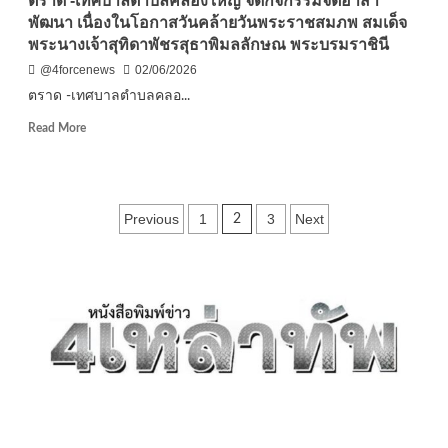
ตราด -เทศบาลตําบลคลองใหญ่ จัดกิจกรรมจิตอาสา
ปา
พัฒนา เนื่องในโอกาสวันคล้ายวันพระราชสมภพ สมเด็จ
ยะ
พระนางเจ้าสุทิดาพัชรสุธาพิมลลักษณ พระบรมราชินี
สู่
วัด
@4forcenews
02/06/2026
ด้วย
ตราด -เทศบาลตําบลคลอ...
วิถี
5ส”
Read
Read More
ถวาย
more
เป็น
about
พระ
ตราด
ราช
-เทศ
Posts
กุศล
Previous
1
3
Next
2
บาล
เนื่อง
ตําบล
pagination
ใน
คลองใหญ่
โอกาส
จัด
วัน
กิจกรรม
เฉลิม
จิต
พระชนมพรรษา
อาสา
สมเด็จ
พัฒนา
พระนาง
เนื่อง
เจ้า
ใน
สุ
โอกาส
ทิดา
วัน
พัชร
คล้าย