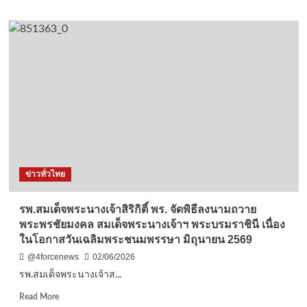
about
ปทุมธานี
สามโคก
จัด
กิจกรรม
จิต
อาสา
พัฒนา
เนื่อง
ใน
วัน
เฉลิม
พระชนมพรรษา
ข่าวทั่วไทย
พระบรม
ราชินี
รพ.สมเด็จพระนางเจ้าสิริกิติ์ พร. จัดพิธีลงนามถวาย
พระพรชัยมงคล สมเด็จพระนางเจ้าฯ พระบรมราชินี เนื่อง
ในโอกาสวันเฉลิมพระชนมพรรษา มิถุนายน 2569
@4forcenews
02/06/2026
รพ.สมเด็จพระนางเจ้าส...
Read
Read More