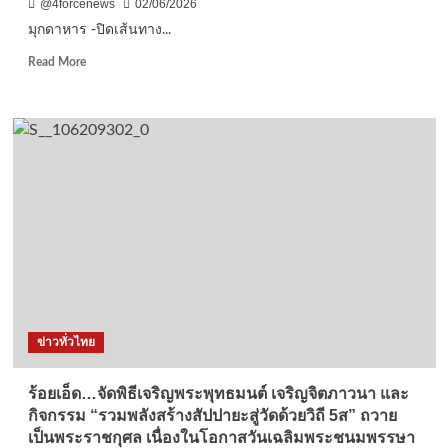
@4forcenews
02/06/2026
ชุด
มุกดาหาร -ปิดเส้นทาง...
ถวาย
เป็น
Read
Read More
พระ
more
ราช
about
กุศล
มุกดาหาร
เนื่อง
-ปิด
ใน
เส้น
โอกาส
ทาง
มหา
ค้า
มงคล
เถื่อน
เฉลิม
ชายแดน!
พระชนมพรรษา
แก๊ง
4
ลอบ
รอบ
ขน
สมเด็จ
ผล
พระ
ไม้
ข่าวทั่วไทย
นาง
จาก
เจ้าฯ
ลาว
พระบรม
สะดุด
ร้อยเอ็ด…จัดพิธีเจริญพระพุทธมนต์ เจริญจิตภาวนา และ
ราชินี
นรข.-
กิจกรรม “รวมพลังสร้างสัปปายะสู่วัดด้วยวิถี 5ส” ถวาย
ปค.หว้า
เป็นพระราชกุศล เนื่องในโอกาสวันเฉลิมพระชนมพรรษา
น