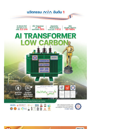
สุธา
วันพระ
พิมล
ราช
ลัก
สมภพ
ษณ
สมเด็จ
พระบรม
พระนาง
ราชินี
เจ้า
สุ
ทิด
า
พัชร
สุธา
พิมล
ลัก
ษณ
พระบรม
ราชินี