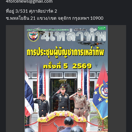
4forcenews@gmail.com
ที่อยู่​ 3/531​ ศุภาลัยปาร์ค​ 2
ซ.พหลโยธิน​ 21​ แขวง/เขต​ จตุจักร​ กรุงเทพฯ 10900