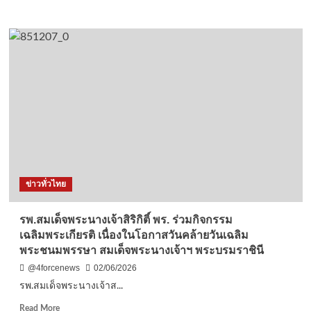
more
about
รพ.สมเด็จ
พระนาง
เจ้า
สิ
ริกิ
ติ์
พร.
จัด
พิธี
ลง
นาม
ถวาย
ข่าวทั่วไทย
พระพร
ชัยมงคล
สมเด็จ
รพ.สมเด็จพระนางเจ้าสิริกิติ์ พร. ร่วมกิจกรรม
พระ
เฉลิมพระเกียรติ เนื่องในโอกาสวันคล้ายวันเฉลิม
นาง
พระชนมพรรษา สมเด็จพระนางเจ้าฯ พระบรมราชินี
เจ้าฯ
พระบรม
@4forcenews
02/06/2026
ราชินี
รพ.สมเด็จพระนางเจ้าส...
เนื่อง
ใน
Read
Read More