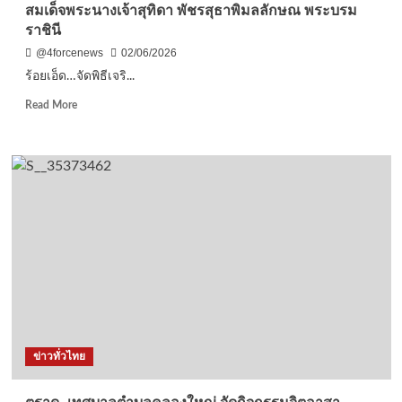
สมเด็จพระนางเจ้าสุทิดา พัชรสุธาพิมลลักษณ พระบรม
ใหญ่
บุก
ราชินี
ยึด
@4forcenews
02/06/2026
อะ
ร้อยเอ็ด…จัดพิธีเจริ...
โว
คาโด
Read
Read More
2.4
more
ตัน
about
พร้อม
ร้อยเอ็ด…
เรือ
จัด
เหล็ก
พิธี
เจริญ
พระพุทธ
มนต์
เจริญ
จิต
ภาวนา
และ
กิจกรรม
“รวม
ข่าวทั่วไทย
พลัง
สร้าง
สัป