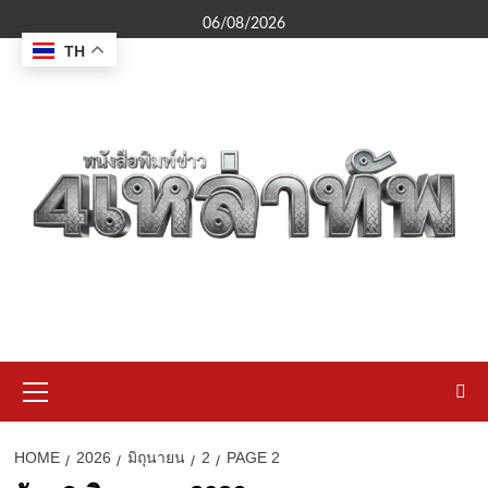
Skip
06/08/2026
to
TH
content
Primary
Menu
HOME
2026
มิถุนายน
2
PAGE 2