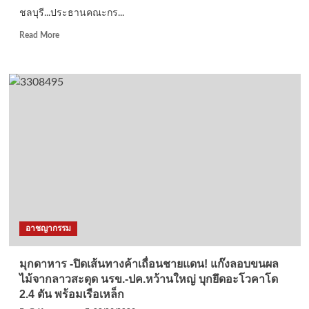
วีรชน
ชลบุรี...ประธานคณะกร...
ทหาร
กล้า
Read
Read More
สละ
more
ชีพ
about
เพื่อ
ชลบุรี…
แผ่น
ประธาน
ดิน
คณะ
ชายแดน
กรรมการ
ใต้
สถาน
ศึกษา
เมือง
พัทยา
8
นำ
ภาคี
เครือ
อาชญากรรม
ข่าย
แบ่ง
ปัน
มุกดาหาร -ปิดเส้นทางค้าเถื่อนชายแดน! แก๊งลอบขนผล
อาหาร
ไม้จากลาวสะดุด นรข.-ปค.หว้านใหญ่ บุกยึดอะโวคาโด
เย็น
2.4 ตัน พร้อมเรือเหล็ก
พัน
กว่า