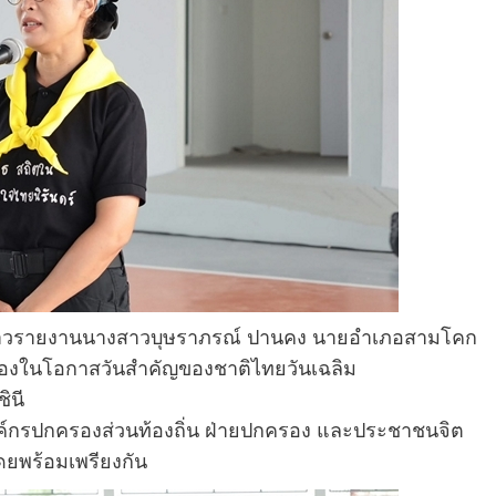
ู้สื่อข่าวรายงานนางสาวบุษราภรณ์ ปานคง นายอำเภอสามโคก
ื่องในโอกาสวันสำคัญของชาติไทยวันเฉลิม
ินี
งค์กรปกครองส่วนท้องถิ่น ฝ่ายปกครอง และประชาชนจิต
ดยพร้อมเพรียงกัน