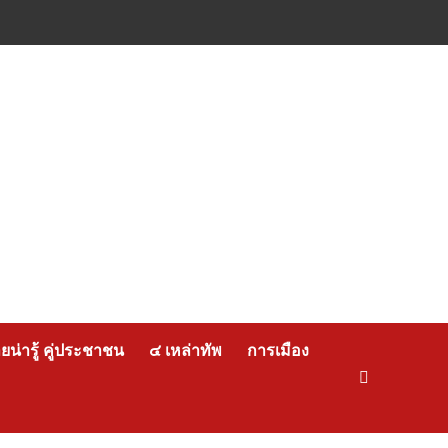
น่ารู้ คู่ประชาชน
๔ เหล่าทัพ
การเมือง