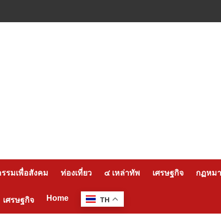
กรรมเพื่อสังคม
ท่องเที่ยว
๔ เหล่าทัพ
เศรษฐกิจ
กฏหมาย
Home
เศรษฐกิจ
TH