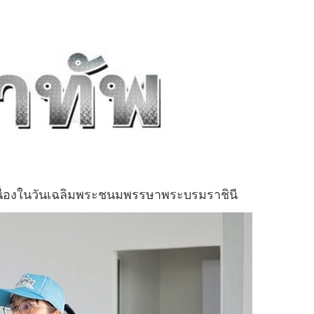
นื่องในวันเฉลิมพระชนมพรรษาพระบรมราชินี