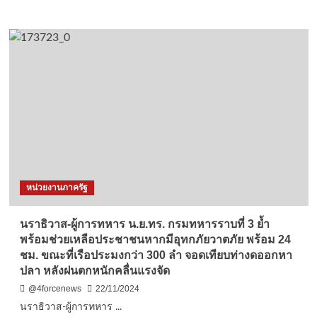
more
about
ระยอง-
คึกคัก
นัก
ท่อง
เที่ยว
ทั้ง
ชาว
ไทย-
ต่าง
ชาติ
แห่
เที่ยว
หน่วยงานภาครัฐ
จับ
จ่าย
หา
นราธิวาส-ผู้การทหาร น.ย.ทร. กรมทหารราบที่ 3 ย้ำ
ของกิน
พร้อมช่วยเหลือประชาชนหากมีอุทกภัยวาตภัย พร้อม 24
คาว
ชม. ขณะที่เรือประมงกว่า 300 ลำ จอดเทียบท่างดออกหา
หวาน-
ปลา หลังฝนตกหนักคลื่นแรงจัด
อาหาร
ทะเลใน
@4forcenews
22/11/2024
งาน
นราธิวาส-ผู้การทหาร ...
‘หาด