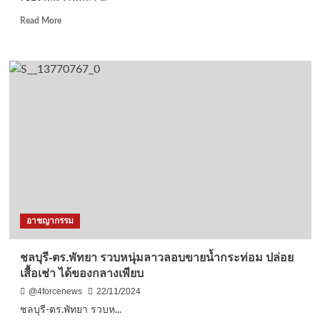
24
ชม.
Read
Read More
ขณะ
more
ที่
about
เรือ
เชียงใหม่-
ประมง
เริ่ม
กว่า
แล้ว
300
‘คิ
ลำ
ซู
จอด
น่า
เทียบ
เชียงใหม่
ท่า
อินเตอร์
งด
เนชั่นแนล
ออก
แบดมินตัน
หา
สวัสดี
ปลา
คัพ
อาชญากรรม
หลัง
2024’
ฝน
ร่วม
ตกหนัก
ชม
ชลบุรี-ตร.พัทยา รวบหนุ่มลาวลอบขายน้ำกระท่อม ปล่อย
คลื่น
เชียร์
เสื้อเช่า ได้ของกลางเพียบ
แรง
นัก
จัด
ตบ
@4forcenews
22/11/2024
ลูก
ชลบุรี-ตร.พัทยา รวบห...
ขน