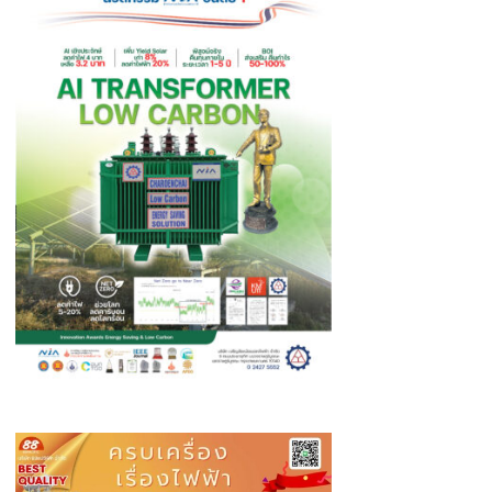
ให้
ติดตาม
สืบสวน
จับกุม
ทันที