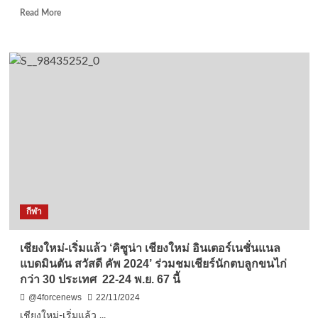
แม่
Read
Read More
รำพึง
more
ห
about
ร่อย
นราธิวาส-
ริม
ผู้
เล’
การ
ครั้ง
ทหาร
ที่
น.ย.ทร.
2
กรม
แน่น
ทหาร
งาน
ราบ
ที่
3
ย้ำ
พร้อม
กีฬา
ช่วย
เหลือ
ประชาชน
เชียงใหม่-เริ่มแล้ว ‘คิซูน่า เชียงใหม่ อินเตอร์เนชั่นแนล
หาก
แบดมินตัน สวัสดี คัพ 2024’ ร่วมชมเชียร์นักตบลูกขนไก่
มี
กว่า 30 ประเทศ 22-24 พ.ย. 67 นี้
อุทกภัย
วาตภัย
@4forcenews
22/11/2024
พร้อม
เชียงใหม่-เริ่มแล้ว ...