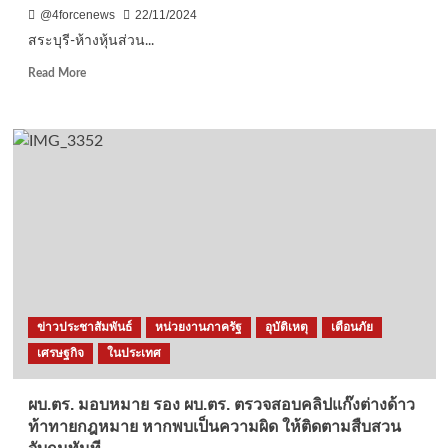
25
@4forcenews
22/11/2024
พ.ย.นี้
สระบุรี-ห้างหุ้นส่วน...
Read
Read More
more
about
สระบุรี-
ห้าง
หุ้น
ส่วน
จำกัด”กลุ่ม
เขา
ขาว
หิน
ใหญ่”
จัด
ประชุม
ข่าวประชาสัมพันธ์
หน่วยงานภาครัฐ
อุบัติเหตุ
เตือนภัย
ประชาชน
เศรษฐกิจ
ในประเทศ
ที่
คาด
ว่า
ผบ.ตร. มอบหมาย รอง ผบ.ตร. ตรวจสอบคลิปแก๊งต่างด้าว
จะ
ท้าทายกฎหมาย หากพบเป็นความผิด ให้ติดตามสืบสวน
ได้