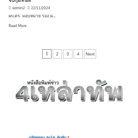
จับกุมทันที
รับ
ผลก
admin2
22/11/2024
ระ
ผบ.ตร. มอบหมาย รอง ผ...
ทบ
โครงการ
Read
Read More
ทำ
more
เหมือง
about
แร่
ผบ.ตร.
และ
มอบ
Posts
รับ
2
3
4
Next
1
หมาย
ฟัง
รอง
pagination
ปัญหา
ผบ.ตร.
และ
ตรวจ
แสดง
สอบ
ความ
คลิป
คิด
แก๊ง
เห็น
ต่างด้าว
เพื่อ
ท้าทาย
ทำการ
กฎหมาย
ศึกษา
หาก
พบ
เป็น
ความ
ผิด