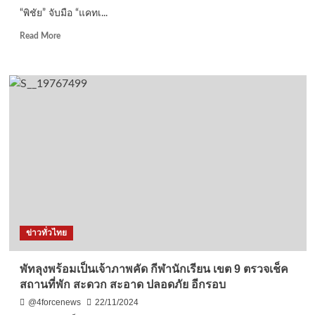
ไฟฟ้า
“พิชัย” จับมือ “แคทเ...
ใน
สถาบัน
Read
Read More
การ
more
ศึกษา
about
อาชีวะ
“พิชัย”
ศึกษา
จับ
มือ
“แค
ท
เธอ
รีน
ไท”
ผู้
แทน
การ
ค้า
ข่าวทั่วไทย
สหรัฐฯ
ที่
เปรู
พัทลุงพร้อมเป็นเจ้าภาพคัด กีฬานักเรียน เขต 9 ตรวจเช็ค
ดัน
สถานที่พัก สะดวก สะอาด ปลอดภัย อีกรอบ
ไทย
เป็น
@4forcenews
22/11/2024
ฐาน