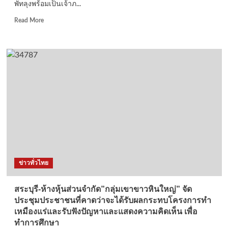
พัทลุงพร้อมเป็นเจ้าภ...
ผลิต
สินค้า
Read
Read More
อุตสาหกรรม
more
ใหม่
about
สหรัฐฯ
พัทลุง
ดัน
พร้อม
ต่อ
เป็น
อายุ
เจ้า
GSP
ภาพ
หลุด
คัด
บัญชี
กีฬา
Wacth
นักเรียน
List
เขต
พร้อม
9
เตรียม
ตรวจ
พบ
เช็ค
ข่าวทั่วไทย
คณะ
สถาน
สภา
ที่พัก
ธุรกิจ
สะดวก
สระบุรี-ห้างหุ้นส่วนจำกัด”กลุ่มเขาขาวหินใหญ่” จัด
สหรัฐฯ
สะอาด
ประชุมประชาชนที่คาดว่าจะได้รับผลกระทบโครงการทำ
–
ปลอดภัย
เหมืองแร่และรับฟังปัญหาและแสดงความคิดเห็น เพื่อ
อาเซียน
อีก
ทำการศึกษา
(USABC)
รอบ