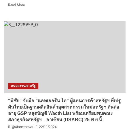
Read
Read More
more
about
เพชรบูรณ์
มูลนิธิ
คน
เห็น
คน
ร่วม
กับ
ภาคี
เครือ
ข่าย
ใน
จังหวัด
หน่วยงานภาครัฐ
เพชรบูรณ์
ขับ
เคลื่อน
“พิชัย” จับมือ “แคทเธอรีน ไท” ผู้แทนการค้าสหรัฐฯ ที่เปรู
ลด
ดันไทยเป็นฐานผลิตสินค้าอุตสาหกรรมใหม่สหรัฐฯ ดันต่อ
ปัจจัย
อายุ GSP หลุดบัญชี Wacth List พร้อมเตรียมพบคณะ
เสี่ยง
สภาธุรกิจสหรัฐฯ – อาเซียน (USABC) 25 พ.ย.นี้
บุหรี่/
บุหรี่
@4forcenews
22/11/2024