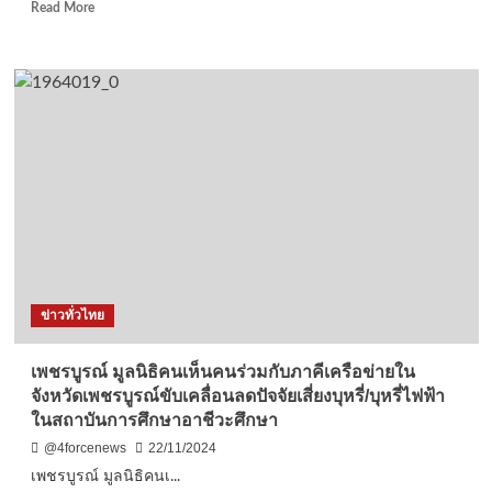
Read
Read More
more
about
ชุมพร
–
“ครอบครัว
มั่นคง
สังคม
สุขภาพ
ดี”พัฒนา
คุณภาพ
ชีวิต
ประชาชน
ใน
ท้อง
ข่าวทั่วไทย
ถิ่น
เพชรบูรณ์ มูลนิธิคนเห็นคนร่วมกับภาคีเครือข่ายใน
จังหวัดเพชรบูรณ์ขับเคลื่อนลดปัจจัยเสี่ยงบุหรี่/บุหรี่ไฟฟ้า
ในสถาบันการศึกษาอาชีวะศึกษา
@4forcenews
22/11/2024
เพชรบูรณ์ มูลนิธิคนเ...