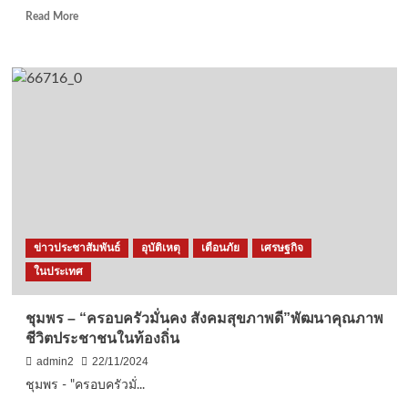
ไก่
Read
Read More
กว่า
more
30
about
ประเทศ
ชลบุรี-
22-
ตร.พัทยา
24
รวบ
พ.ย.
หนุ่ม
67
ลาว
นี้
ลอบ
ขาย
น้ำ
กระท่อม
ปล่อย
เสื้อ
ข่าวประชาสัมพันธ์
อุบัติเหตุ
เตือนภัย
เศรษฐกิจ
เช่า
ในประเทศ
ได้
ของ
กลาง
ชุมพร – “ครอบครัวมั่นคง สังคมสุขภาพดี”พัฒนาคุณภาพ
เพียบ
ชีวิตประชาชนในท้องถิ่น
admin2
22/11/2024
ชุมพร - "ครอบครัวมั่...