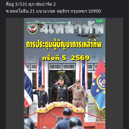
ที่อยู่​ 3/531​ ศุภาลัยปาร์ค​ 2
ซ.พหลโยธิน​ 21​ แขวง/เขต​ จตุจักร​ กรุงเทพฯ 10900