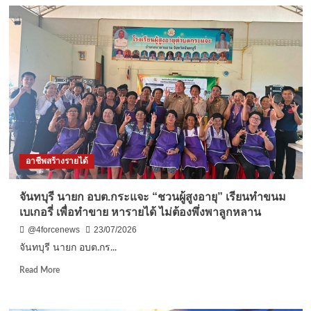
กาฬสินธุ์
อดีต
โชเฟอร์
เปลี่ยน
เศษ
ไม้
เป็น
เงิน
ทำ
เฟอร์นิเจอร์
ขาย
ราย
อาชีพสร้างรายได้
ได้
เดือน
ละ
จันทบุรี นายก อบต.กระแจะ “ชวนผู้สูงอายุ” เรียนทำขนม
หมื่น
เบเกอรี่ เพื่อทำขาย หารายได้ ไม่ต้องพึ่งพาลูกหลาน
@4forcenews
23/07/2026
จันทบุรี นายก อบต.กร...
Read
Read More
more
about
จันทบุรี