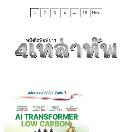
ปทุมธานี
“ข้าว
Posts
2
3
4
16
Next
1
…
หมก
เมือง
pagination
คอน
สาขา
2”
โดย
มาดาม
กัน
ตา
เปิด
สูตร
ลับ
60
ปี
รส
แท้
นคร
ศรีฯ
พร้อม
ลุย
แฟ
รน