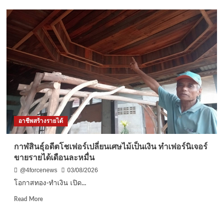
นครนายก
–
ร้าน
ตี๋
ใหญ่
คอ
หมู
ย่าง-
เนื้อ
ย่าง-
ไส้
ย่าง
อาชีพสร้างรายได้
อร่อย
นุ่ม
ชุ่ม
กาฬสินธุ์อดีตโชเฟอร์เปลี่ยนเศษไม้เป็นเงิน ทำเฟอร์นิเจอร์
ลิ้น
ขายรายได้เดือนละหมื่น
@4forcenews
03/08/2026
โอกาสทอง-ทำเงิน เปิด...
Read
Read More
more
about