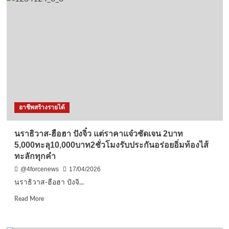
–
สวน
กระ
แส
เศรษ
กิจ
ร้าน
อาหาร
ตาม
สั่ง
–
อาชีพสร้างรายได้
ก๋วยเตี๋ยว
ทุก
รายการ
นราธิวาส-ฮือฮา ปังจิ๋ว แต่ราคาแจ๋วชัดเจน 2บาท
25
5,000ทะลุ10,000บาท2ชั่วโมงรับประกันอร่อยอิ่มท้องไส้
บาท
ทะลักทุกคำ
ถูกใจ
คน
@4forcenews
17/04/2026
เงิน
นราธิวาส-ฮือฮา ปังจิ...
น้อย
กิน
Read
Read More
อิ่ม
more
ท้อง
about
ใน
นราธิวาส-