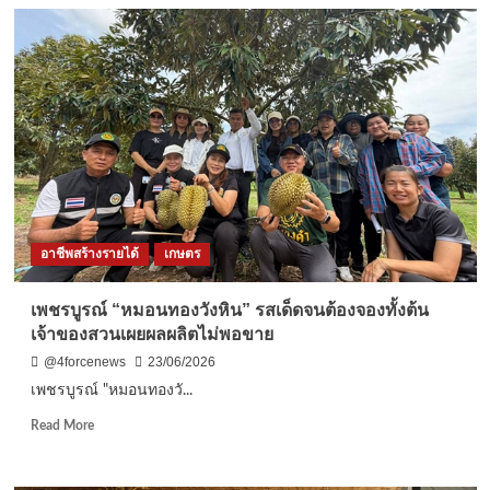
นครนายก
–
ตำรวจ
น้ำดี
ขยัน
หลัง
ออก
เวร
ประกอบ
อาชีพ
เสริม
ขาย
อาชีพสร้างรายได้
เกษตร
หมู
กรอบ
ตาม
เพชรบูรณ์ “หมอนทองวังหิน” รสเด็ดจนต้องจองทั้งต้น
ตลาด
เจ้าของสวนเผยผลผลิตไม่พอขาย
ถนน
คน
@4forcenews
23/06/2026
เดิน
เพชรบูรณ์ "หมอนทองวั...
และ
ตลาด
Read
Read More
นัด
more
สร้าง
about
ราย
เพชรบูรณ์