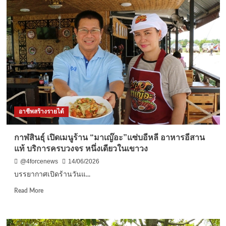
ได้
“หมอน
ดี
ทอง
วัง
หิน”
รส
เด็ด
จน
ต้อง
จอง
ทั้ง
ต้น
อาชีพสร้างรายได้
เจ้าของ
สวน
เผย
กาฬสินธุ์ เปิดเมนูร้าน “มาเญ๊อะ”แซ่บอีหลี อาหารอีสาน
ผลผลิต
แท้ บริการครบวงจร หนึ่งเดียวในเขาวง
ไม่
พอ
@4forcenews
14/06/2026
ขาย
บรรยากาศเปิดร้านวันแ...
Read
Read More
more
about
กาฬสินธุ์