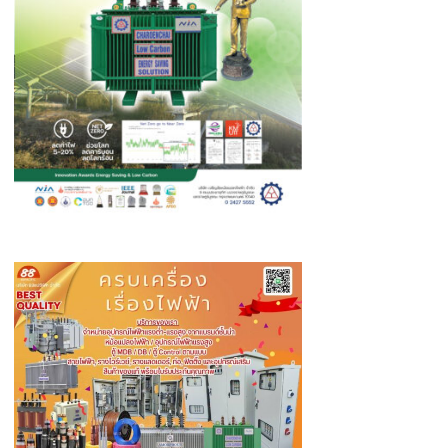
ไชส์
สวน
กระแส
น้ำมัน
แพง