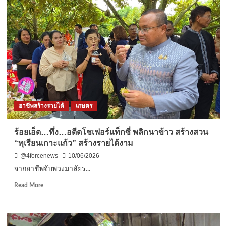
เปิด
เมนู
ร้าน
“มาเญ๊อะ”แซ่
บอี
หลี
อาหาร
อีสาน
แท้
บริการ
ครบ
อาชีพสร้างรายได้
เกษตร
วงจร
หนึ่ง
เดียว
ร้อยเอ็ด…ทึ่ง…อดีตโชเฟอร์แท็กซี่ พลิกนาข้าว สร้างสวน
ใน
“ทุเรียนเกาะแก้ว” สร้างรายได้งาม
เขาวง
@4forcenews
10/06/2026
จากอาชีพจับพวงมาลัยร...
Read
Read More
more
about
ร้อยเอ็ด…
ทึ่ง…