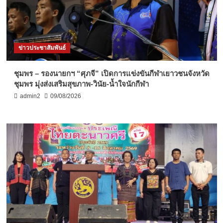
ข่าวประชาสัมพันธ์
ชุมพร – รองนายกฯ “ศุภจี” เปิดการแข่งขันกีฬาเยาวชนจังหวัด
ชุมพร มุ่งส่งเสริมสุขภาพ-วินัย-น้ำใจนักกีฬา
admin2
09/08/2026