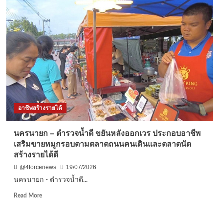
นายก
อบต.กระแจะ
“ชวน
ผู้
สูง
อายุ”
เรียน
ทำ
ขนม
เบ
เก
อาชีพสร้างรายได้
อรี่
เพื่อ
ทำ
นครนายก – ตำรวจน้ำดี ขยันหลังออกเวร ประกอบอาชีพ
ขาย
เสริมขายหมูกรอบตามตลาดถนนคนเดินและตลาดนัด
หา
สร้างรายได้ดี
ราย
ได้
@4forcenews
19/07/2026
ไม่
นครนายก - ตำรวจน้ำดี...
ต้อง
พึ่งพา
Read
Read More
ลูก
more
หลาน
about