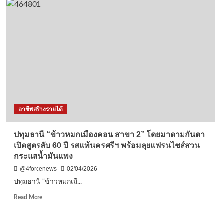
ช่วง
ฮือ
เศรษ
ฮา
กิจ
ปัง
ไม่
จิ๋ว
ดี
แต่
ราคา
แจ๋ว
ชัดเจน
2บาท
5,000ทะลุ10,000บาท2ชั่วโมง
รับ
อาชีพสร้างรายได้
ประกัน
อร่อย
อิ่ม
ปทุมธานี “ข้าวหมกเมืองคอน สาขา 2” โดยมาดามกันตา
ท้อง
เปิดสูตรลับ 60 ปี รสแท้นครศรีฯ พร้อมลุยแฟรนไชส์สวน
ไส้
กระแสน้ำมันแพง
ทะลัก
ทุก
@4forcenews
02/04/2026
คำ
ปทุมธานี “ข้าวหมกเมื...
Read
Read More
more
about