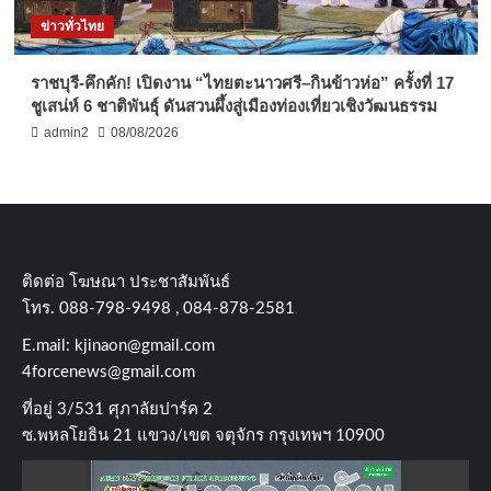
ข่าวทั่วไทย
ราชบุรี-คึกคัก! เปิดงาน “ไทยตะนาวศรี–กินข้าวห่อ” ครั้งที่ 17
ชูเสน่ห์ 6 ชาติพันธุ์ ดันสวนผึ้งสู่เมืองท่องเที่ยวเชิงวัฒนธรรม
admin2
08/08/2026
ติดต่อ​ โฆษณา​ ประชาสัมพันธ์
โทร​. 088-798-9498 , 084-878-2581
E.mail:
kjinaon@gmail.com
4forcenews@gmail.com
ที่อยู่​ 3/531​ ศุภาลัยปาร์ค​ 2
ซ.พหลโยธิน​ 21​ แขวง/เขต​ จตุจักร​ กรุงเทพฯ 10900