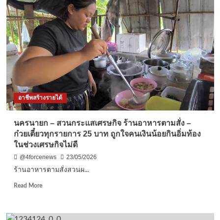
อดีต
โชเฟอร์
แท็กซี่
พลิก
นา
ข้าว
สร้าง
สวน
“ทุเรียน
เกาะ
อาชีพสร้างรายได้
แก้ว”
สร้าง
ราย
นครนายก – สวนกระแสเศรษกิจ ร้านอาหารตามสั่ง –
ได้
ก๋วยเตี๋ยวทุกรายการ 25 บาท ถูกใจคนเงินน้อยกินอิ่มท้อง
งาม
ในช่วงเศรษกิจไม่ดี
@4forcenews
23/05/2026
ร้านอาหารตามสั่งสวนผ...
Read
Read More
more
about
นครนายก