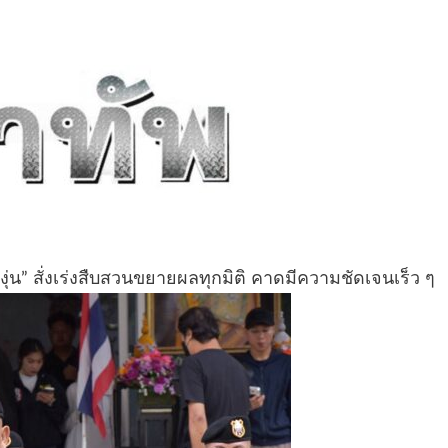
องุ่น” สั่งเร่งสืบสวนขยายผลทุกมิติ คาดมีความชัดเจนเร็ว ๆ