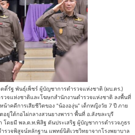
ิตติ์รัฐ พันธุ์เพ็ชร์ ผู้บัญชาการตำรวจแห่งชาติ (ผบ.ตร.)
ำรวจแห่งชาติและโฆษกสำนักงานตำรวจแห่งชาติ ลงพื้นที่
น้าคดีการเสียชีวิตของ “น้ององุ่น” เด็กหญิงวัย 7 ปี ภาย
อยู่ใต้กอไผ่กลางสวนยางพารา พื้นที่ อ.สังขละบุรี
านมา โดยมี พล.ต.ท.พิสิฐ ตันประเสริฐ ผู้บัญชาการตำรวจภูธร
ำรวจพิสูจน์หลักฐาน แพทย์นิติเวชวิทยาจากโรงพยาบาล