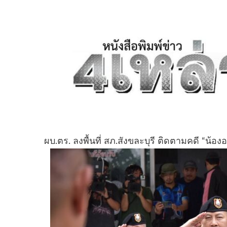
ผบ.ตร. ลงพื้นที่ สภ.สังขละบุรี ติดตามคดี “น้อง