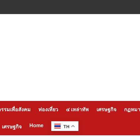
กรรมเพื่อสังคม
ท่องเที่ยว
๔ เหล่าทัพ
เศรษฐกิจ
กฏหมาย
Home
เศรษฐกิจ
TH