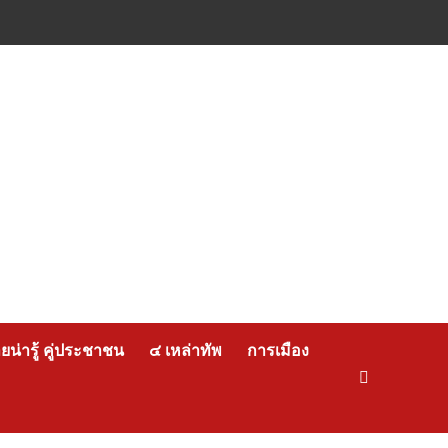
น่ารู้ คู่ประชาชน
๔ เหล่าทัพ
การเมือง