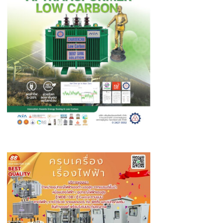
ชุด
ไทย
แและ
สิ่งของ
มา
แก้บน