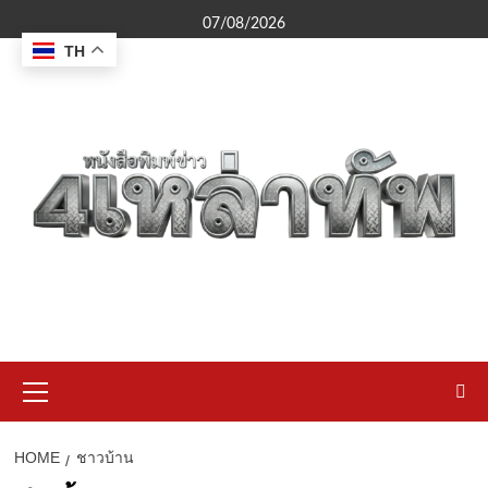
Skip
07/08/2026
to
TH
content
Primary
Menu
HOME
ชาวบ้าน