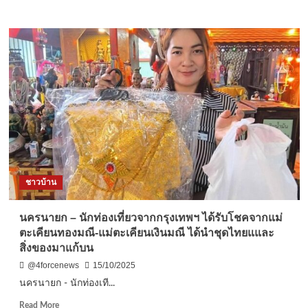
more
ลูบ
about
ขอ
นครนายก
เลข
–
เด็ด
ชาว
ใกล้
บ้าน
วัน
พบ
หวย
ต้น
ออก
กล้วย
โผล่
ออก
จาก
ต้น
เก่า
ชาวบ้าน
แต่
อยู่
ใน
นครนายก – นักท่องเที่ยวจากกรุงเทพฯ ได้รับโชคจากแม่
ต้น
ตะเคียนทองมณี-แม่ตะเคียนเงินมณี ได้นำชุดไทยแและ
เดียวกัน
สิ่งของมาแก้บน
คล้าย
ต้น
@4forcenews
15/10/2025
แฝด
นครนายก - นักท่องเที...
ไม่
พลาด
Read
Read More