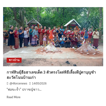
about
นครนายก
ชาว
บ้าน
นำ
ต้น
สะ
แห
ยก
หรือ
กวัก
เงิน
–
ชาวบ้าน
กวัก
ทอง
ต้น
กาฬสินธุ์ฮือฮาเลขเด็ด 3 ตัวตรงโผล่พิธีเลี้ยงผีปู่ตาบุญซำ
สี
ฮะวัดโนนบ้านเก่า
เขียว
มา
@4forcenews
14/05/2026
ปลูก
“พ่อขะจ้ำ” ปราชญ์ชาว...
เกิด
แตก
Read
Read More
กิ่ง
more
ออก
about