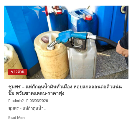
เป็นต้น
กาฬสินธุ์
สี
ฮือ
ขาว
ฮา
คาด
เลข
ว่า
เด็ด
จะ
3
มา
ตัว
ให้
ตรง
โชค
โผล่
ใกล้
พิธี
วัน
เลี้ยง
หวย
ผี
ชาวบ้าน
ออก
ปู่
ตา
บุญ
ชุมพร – แห่กักตุนน้ำมันทั่วเมือง หอบแกลลอนต่อคิวแน่น
ซำ
ปั๊ม หวั่นขาดแคลน-ราคาพุ่ง
ฮะ
วัด
admin2
03/03/2026
โนน
ชุมพร - แห่กักตุนน้ำ...
บ้าน
เก่า
Read
Read More
more
about