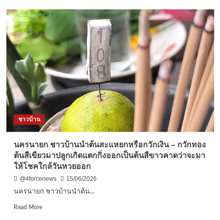
แห่ง
อุตรดิตถ์-“แปลก
รัฐ
จริง
หลัง
หนอ”
ถูก
ฮือ
ตัด
ฮา
สิทธิ์
พบ
ปลัดขิก
หัว
สี
แดง
ใน
ศาล
ชาวบ้าน
ประจำ
หมู่บ้าน
ชาว
นครนายก ชาวบ้านนำต้นสะแหยกหรือกวักเงิน – กวักทอง
บ้าน
ต้นสีเขียวมาปลูกเกิดแตกกิ่งออกเป็นต้นสีขาวคาดว่าจะมา
ขอ
ให้โชคใกล้วันหวยออก
โชค
ลุ้น
@4forcenews
15/06/2026
รางวัล
นครนายก ชาวบ้านนำต้น...
ที่
1
Read
Read More
กค.นี้
more