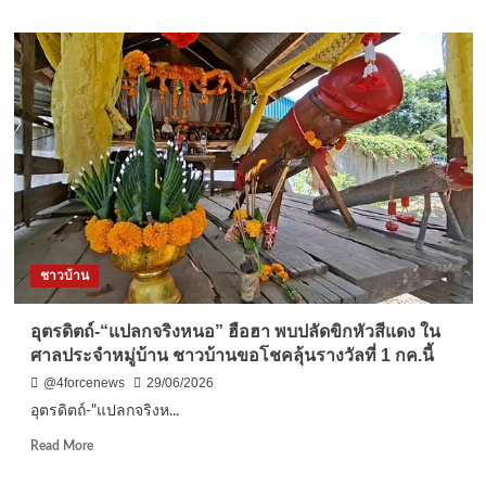
about
อุตรดิตถ์
–
ชาว
บ้าน
แห่
ปัก
หลัก
รอ
คิว
หน้า
ธ.ก.ส.
ชาวบ้าน
สาขา
ลับแล
ตั้งแต่
อุตรดิตถ์-“แปลกจริงหนอ” ฮือฮา พบปลัดขิกหัวสีแดง ใน
เช้า
ศาลประจำหมู่บ้าน ชาวบ้านขอโชคลุ้นรางวัลที่ 1 กค.นี้
มืด
หวัง
@4forcenews
29/06/2026
ยื่น
อุตรดิตถ์-"แปลกจริงห...
อุทธรณ์
ผล
Read
Read More
พิจารณา
more
สวัสดิการ
about