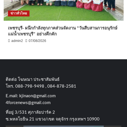
ข่าวทั่วไทย
เพชรบุรี- ผนึกกำลังทุกภาคส่วนจัดงาน “วันสืบสานการอนุรักษ์
แม่น้ำเพชรบุรี” อย่างคึกคัก
admin2
07/08/2026
ติดต่อ​ โฆษณา​ ประชาสัมพันธ์
โทร​. 088-798-9498 , 084-878-2581
E.mail:
kjinaon@gmail.com
4forcenews@gmail.com
ที่อยู่​ 3/531​ ศุภาลัยปาร์ค​ 2
ซ.พหลโยธิน​ 21​ แขวง/เขต​ จตุจักร​ กรุงเทพฯ 10900