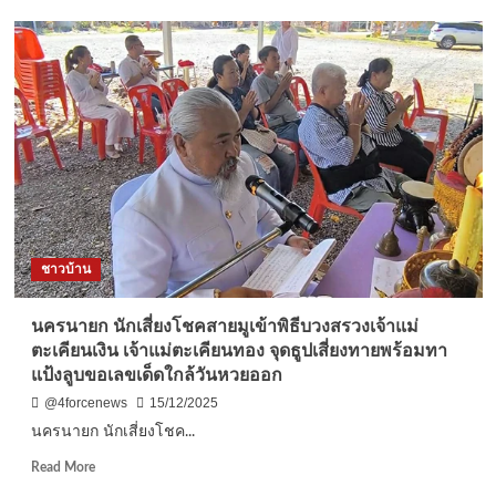
นครนายก
เจ้าของ
เครื่อง
เสียง
โพ
ส
เฟส
บุ๊ค
ผึ้ง
โพรง
มา
ทำ
ชาวบ้าน
รัง
ใน
ตู้
นครนายก นักเสี่ยงโชคสายมูเข้าพิธีบวงสรวงเจ้าแม่
ลำโพง
ตะเคียนเงิน เจ้าแม่ตะเคียนทอง จุดธูปเสี่ยงทายพร้อมทา
เชื่อ
แป้งลูบขอเลขเด็ดใกล้วันหวยออก
ว่า
มา
@4forcenews
15/12/2025
ให้
นครนายก นักเสี่ยงโชค...
โชค
ใกล้
Read
Read More
วัน
more