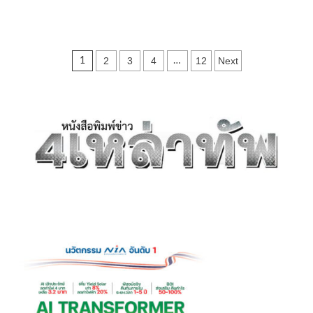
ขอ
more
เลข
about
เด็ด
นครนายก
ใกล้
–
Posts
วัน
2
3
4
12
Next
1
…
นัก
หวย
ท่อง
pagination
ออก
เที่ยว
จาก
กรุงเทพฯ
ได้
รับ
โชค
จาก
แม่
ตะเคียน
ทอง
มณี-
แม่
ตะเคียน
เงิน
มณี
ได้
นำ