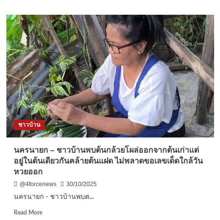
หวย
about
ออก
นครนายก
ส่อง
นัก
เลข
เสี่ยง
ป้าย
โชค
ทะเบียน
สา
บ้าน
ยมู
เข้า
พิธี
บวงสรวง
เจ้า
แม่
ตะเคียน
ชาวบ้าน
เงิน
เจ้า
แม่
นครนายก – ชาวบ้านพบต้นกล้วยโผล่ออกจากต้นเก่าแต่
ตะเคียน
อยู่ในต้นเดียวกันคล้ายต้นแฝด ไม่พลาดขอเลขเด็ดใกล้วัน
ทอง
หวยออก
จุด
ธูป
@4forcenews
30/10/2025
เสี่ยงทาย
นครนายก - ชาวบ้านพบต...
พร้อม
ทา
Read
Read More
แป้ง