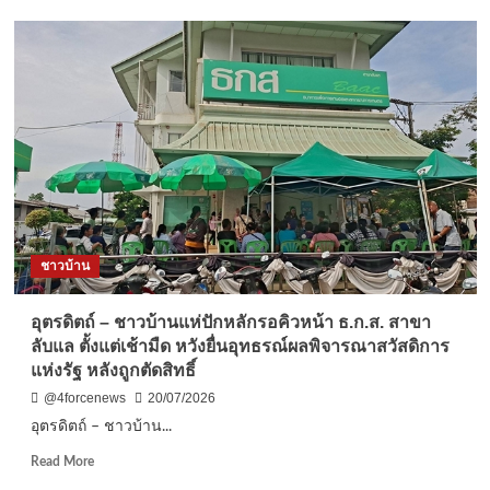
บุรีรัมย์
-โดน
ตัด
บัตร
คนจน
ฐาน
มี
ประกัน
ชีวิต
ยาย
67
ปี
ชาวบ้าน
ต้อง
กิน
ไข่
​อุตรดิตถ์ – ชาวบ้านแห่ปักหลักรอคิวหน้า ธ.ก.ส. สาขา
ต้ม
ลับแล ตั้งแต่เช้ามืด หวังยื่นอุทธรณ์ผลพิจารณาสวัสดิการ
ประทัง
แห่งรัฐ หลังถูกตัดสิทธิ์
ชีวิต
@4forcenews
20/07/2026
​อุตรดิตถ์ – ชาวบ้าน...
Read
Read More
more