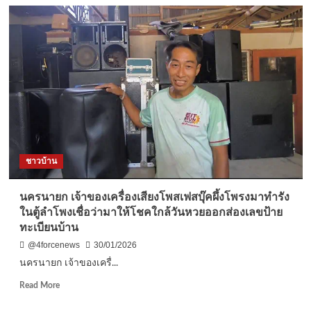
ชุมพร
–
แห่
กักตุน
น้ำมัน
ทั่ว
เมือง
หอบ
แกลลอน
ต่อ
คิว
แน่น
ชาวบ้าน
ปั๊ม
หวั่น
ขาดแคลน-
นครนายก เจ้าของเครื่องเสียงโพสเฟสบุ๊คผึ้งโพรงมาทำรัง
ราคา
ในตู้ลำโพงเชื่อว่ามาให้โชคใกล้วันหวยออกส่องเลขป้าย
พุ่ง
ทะเบียนบ้าน
@4forcenews
30/01/2026
นครนายก เจ้าของเครื่...
Read
Read More
more
about