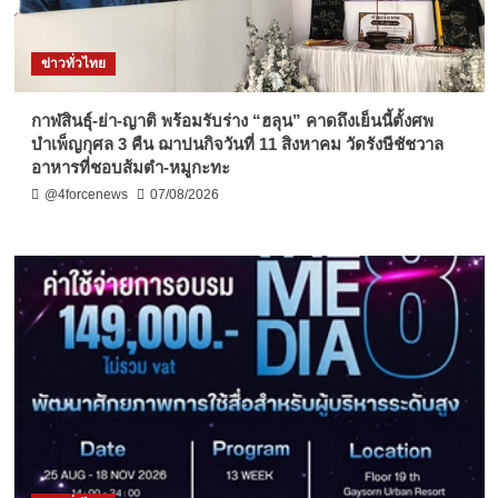
ข่าวทั่วไทย
กาฬสินธุ์-ย่า-ญาติ พร้อมรับร่าง “ฮลุน” คาดถึงเย็นนี้ตั้งศพ
บำเพ็ญกุศล 3 คืน ฌาปนกิจวันที่ 11 สิงหาคม วัดรังษีชัชวาล
อาหารที่ชอบส้มตำ-หมูกะทะ
@4forcenews
07/08/2026