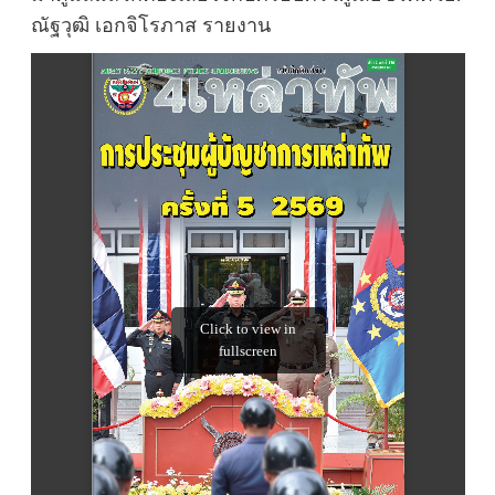
ณัฐวุฒิ เอกจิโรภาส รายงาน