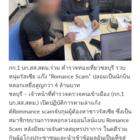
กก.1 บก.สส.สตม.ร่วม ตำรวจท่องเที่ยวชลบุรี รวบ
หนุ่มรัสเซีย แก๊ง “Romance Scam” ปลอมเป็นนักบิน
หลอกเหยื่อสูญกว่า 4 ล้านบาท
ชลบุรี – เจ้าหน้าที่ตำรวจตรวจคนเข้าเมือง (กก.1
บก.สส.สตม.) เปิดปฏิบัติการตามล่าแก้ง
ค์Rommance scamจับกุมผู้ต้องหาชาวรัสเซีย ซึ่งเป็น
สมาชิกขบวนการหลอกลวงออนไลน์แบบ Romance
Scam หลังมีหมายจับศาลสมุทรปราการ ในคดีร่วม
กันฉ้อโกงประชาชนและนำเข้าข้อมูลอันเป็นเท็จสู่