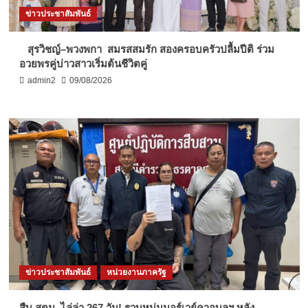
ข่าวประชาสัมพันธ์
สุรวิชญ์–พวงพกา สมรสสมรัก สองครอบครัวปลื้มปีติ ร่วม
อวยพรคู่บ่าวสาวเริ่มต้นชีวิตคู่
admin2
09/08/2026
ข่าวประชาสัมพันธ์
หน่วยงานภาครัฐ
สืบ สตม. ไล่ล่า 267 วัน! รวบหนุ่มนอร์เวย์คาอุบลฯ หลัง