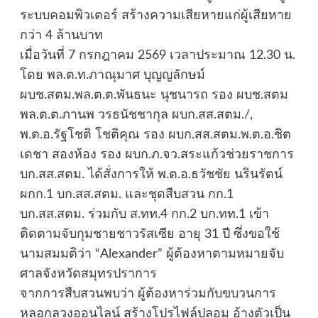
ระบบคอมพิวเตอร์ สร้างความเสียหายแก่ผู้เสียหาย
กว่า 4 ล้านบาท
เมื่อวันที่ 7 กรกฎาคม 2569 เวลาประมาณ 12.30 น.
โดย พล.ต.ท.ภาณุมาศ บุญญลักษม์
ผบช.สตม.พล.ต.ต.พันธนะ นุชนารถ รอง ผบช.สตม
พล.ต.ต.ภานพ วรธนัชชากุล ผบก.สส.สตม./,
พ.ต.อ.รัฐโชติ โชติคุณ รอง ผบก.สส.สตม.พ.ต.อ.ชิต
เดชา สองห้อง รอง ผบก.ภ.จว.สระแก้วช่วยราชการ
บก.สส.สตม. ได้สั่งการให้ พ.ต.อ.ธวัชชัย นรินรัตน์
ผกก.1 บก.สส.สตม. และชุดสืบสวน กก.1
บก.สส.สตม. ร่วมกับ ส.ทท.4 กก.2 บก.ทท.1 เข้า
ติดตามจับกุมชายชาวรัสเซีย อายุ 31 ปี ซึ่งขอใช้
นามสมมติว่า “Alexander” ผู้ต้องหาตามหมายจับ
ศาลจังหวัดสมุทรปราการ
จากการสืบสวนพบว่า ผู้ต้องหาร่วมกับขบวนการ
หลอกลวงออนไลน์ สร้างโปรไฟล์ปลอม อ้างตัวเป็น