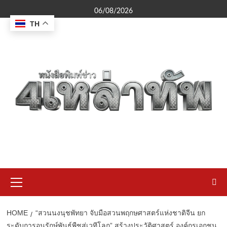
Skip
06/08/2026
to
TH
content
Primary
Menu
HOME
“สวนนงนุชพัทยา จับมือสวนพฤกษศาสตร์แห่งชาติจีน ยก
ระดับการอนุรักษ์พันธุ์พืชสู่เวทีโลก” สร้างประวัติศาสตร์ องค์กรเอกชน