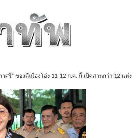
นาวศรี” ของดีเมืองโอ่ง 11-12 ก.ค. นี้ เปิดสวนกว่า 12 แห่ง