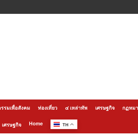
กรรมเพื่อสังคม
ท่องเที่ยว
๔ เหล่าทัพ
เศรษฐกิจ
กฏหมาย
Home
เศรษฐกิจ
TH