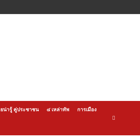
น่ารู้ คู่ประชาชน
๔ เหล่าทัพ
การเมือง