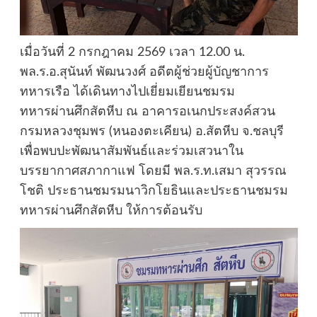
​เมื่อวันที่ 2 กรกฎาคม 2569 เวลา 12.00 น.
พล.ร.อ.สุนันท์ พัฒนวงศ์ อดีตผู้ช่วยผู้บัญชาการ
ทหารเรือ ได้เดินทางไปเยี่ยมเยียนชมรม
ทหารผ่านศึกสัตหีบ ณ อาคารอเนกประสงค์สวน
กรมหลวงชุมพร (หนองตะเคียน) อ.สัตหีบ จ.ชลบุรี
เพื่อพบปะพัฒนาสัมพันธ์และร่วมเสวนาใน
บรรยากาศสภากาแฟ โดยมี พล.ร.ท.เสมา สุวรรณ
โชติ ประธานชมรมนาวิกโยธินและประธานชมรม
ทหารผ่านศึกสัตหีบ ให้การต้อนรับ