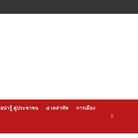
น่ารู้ คู่ประชาชน
๔ เหล่าทัพ
การเมือง