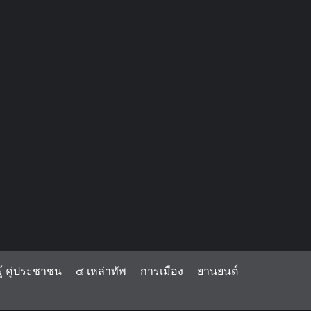
้ คู่ประชาชน
๔ เหล่าทัพ
การเมือง
ยานยนต์