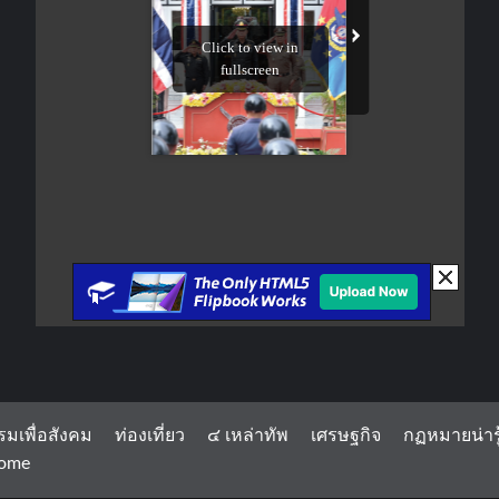
รมเพื่อสังคม
ท่องเที่ยว
๔ เหล่าทัพ
เศรษฐกิจ
กฏหมายน่ารู
ome