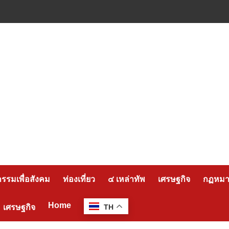
กรรมเพื่อสังคม
ท่องเที่ยว
๔ เหล่าทัพ
เศรษฐกิจ
กฏหมาย
Home
เศรษฐกิจ
TH