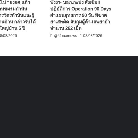
่ยนไป “ยงยศ แก้ว
พังงา- นอภ.กะปง สั่งเข้ม!!
านชมรมกำนัน
ปฏิบัติการ Operation 90 Days
ารวัตรกำนันและผู้
ผ่าแผนยุทธการ 90 วัน พิฆาต
้านบ้าน กล่าวรับได้
ยาเสพติด จับกุมผู้ค้า-เสพยาบ้า
ใหญ่บ้าน 5 ปี
จำนวน 262 เม็ด
8/08/2026
@4forcenews
08/08/2026