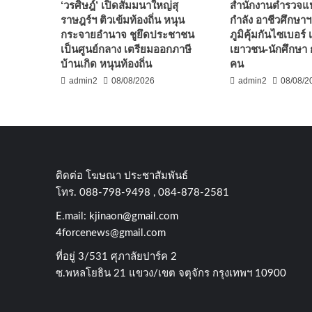
‘วรศิษฎ์’ เปิดสัมมนาใหญ่สุ
สำนักงานตำรวจแห่
ราษฎร์ฯ ติวเข้มท้องถิ่น หนุน
กำลัง อาชีวศึกษาฯ
กระจายอำนาจ ชูยึดประชาชน
ภูมิคุ้มกันไซเบอร์ 
เป็นศูนย์กลาง เตรียมออกภาษี
เยาวชน-นักศึกษา 
บ้านเกิด หนุนท้องถิ่น
คน
admin2
08/08/2026
admin2
08/08/2
ติดต่อ​ โฆษณา​ ประชาสัมพันธ์
โทร​. 088-798-9498 , 084-878-2581
E.mail:
kjinaon@gmail.com
4forcenews@gmail.com
ที่อยู่​ 3/531​ ศุภาลัยปาร์ค​ 2
ซ.พหลโยธิน​ 21​ แขวง/เขต​ จตุจักร​ กรุงเทพฯ 10900