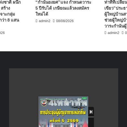
งชาติ ผนึก
“กำนันยงยศ”แจง กำหนดวาระ
ท่าทีที่เปลี
 สร้าง
5 ปีรับได้ เกษียณแล้วลงสมัคร
เขียว”ประธ
เจาะกลุ่ม
ใหม่ได้
ผู้ใหญ่บ้านส
กว่า 8 แสน
ช่วยผู้ใหญ่บ
admin2
08/08/2026
วาระกำนันผู้
026
admin2
0