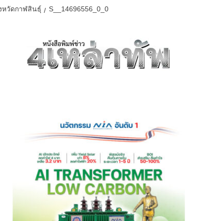
วัดกาฬสินธุ์
S__14696556_0_0