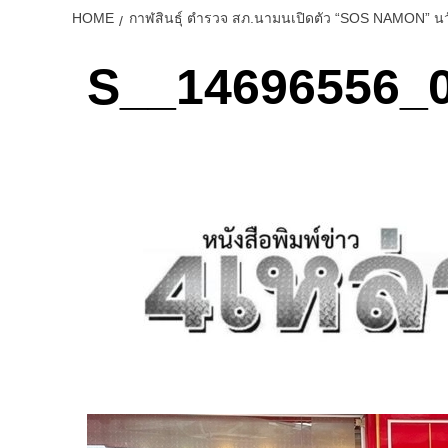
HOME
กาฬสินธุ์ ตำรวจ สภ.นามนเปิดตัว “SOS NAMON” นว
S__14696556_