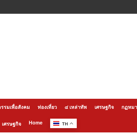
กรรมเพื่อสังคม
ท่องเที่ยว
๔ เหล่าทัพ
เศรษฐกิจ
กฏหมาย
Home
เศรษฐกิจ
TH