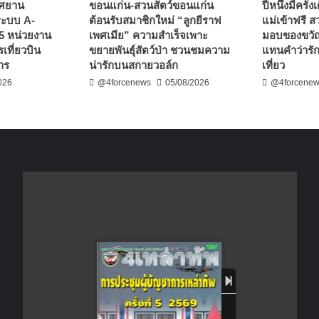
าศยาน
ขอนแก่น-สวนสัตว์ขอนแก่น
ปีหนึ่งมีครั้
าระบบ A-
ต้อนรับสมาชิกใหม่ “ลูกยีราฟ
แม่เข้าฟรี 
5 หน่วยงาน
เพศเมีย” ความสำเร็จเพาะ
มอบของขวัญ
เที่ยวบิน
ขยายพันธุ์สัตว์ป่า ชวนชมความ
แทนคำว่ารั
าร
น่ารักบนสกายวอล์ก
เที่ยว
026
@4forcenews
05/08/2026
@4forcene