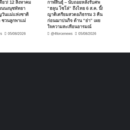
งเดียว! 12 สิงหาคม
กาฬสินธุ์ – นับถอยหลังรับศพ
สวนนงนุชพัทยา
“ฮลุน โซโล่” ถึงไทย 6 ส.ค. นี้!
วันแม่แห่งชาติ
ญาติเตรียมสวดอภิธรรม 3 คืน
ก ชวนลูกพาแม่
ก่อนฌาปนกิจ ด้าน “ย่า” เผย
ใจความสะเทือนอารมณ์
ws
05/08/2026
@4forcenews
05/08/2026