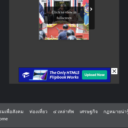
รมเพื่อสังคม
ท่องเที่ยว
๔ เหล่าทัพ
เศรษฐกิจ
กฏหมายน่ารู
ome