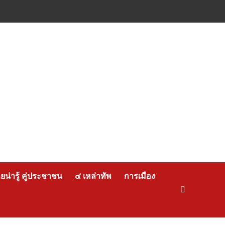
น่ารู้ คู่ประชาชน
๔ เหล่าทัพ
การเมือง