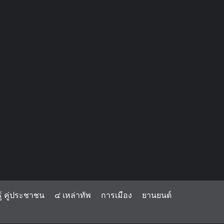
้ คู่ประชาชน
๔ เหล่าทัพ
การเมือง
ยานยนต์