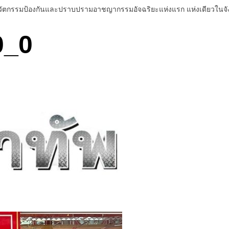
ัตกรรมป้องกันและปราบปรามอาชญากรรมอัจฉริยะแห่งแรก แห่งเดียวในจังห
0_0