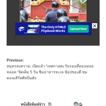
Post
Previous:
สมุทรสงคราม- เปิดแล้ว “เทศกาลตะวันรอนที่ดอนหอย
navigation
หลอด “จัดเต็ม 5 วัน ชิมอาหารทะเล ช้อปของดี ชม
คอนเสิร์ตศิลปินดัง