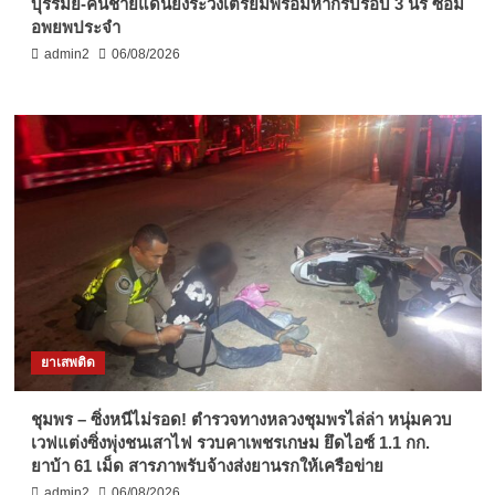
บุรีรัมย์-คนชายแดนยังระวังเตรียมพร้อมหากรบรอบ 3 นร ซ้อม
อพยพประจำ
admin2
06/08/2026
ยาเสพติด
ชุมพร – ซิ่งหนีไม่รอด! ตำรวจทางหลวงชุมพรไล่ล่า หนุ่มควบ
เวฟแต่งซิ่งพุ่งชนเสาไฟ รวบคาเพชรเกษม ยึดไอซ์ 1.1 กก.
ยาบ้า 61 เม็ด สารภาพรับจ้างส่งยานรกให้เครือข่าย
admin2
06/08/2026