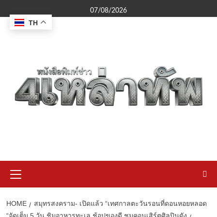
Skip
07/08/2026
to
TH
content
Primary
Menu
HOME
สมุทรสงคราม- เปิดแล้ว “เทศกาลตะวันรอนที่ดอนหอยหลอด
“จัดเต็ม 5 วัน ชิมอาหารทะเล ช้อปของดี ชมคอนเสิร์ตศิลปินดัง