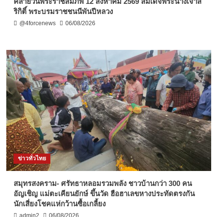
คล้ายวันพระราชสมภพ 12 สิงหาคม 2569 สมเด็จพระนางเจ้าสิ
ริกิติ์ พระบรมราชชนนีพันปีหลวง
@4forcenews
06/08/2026
ข่าวทั่วไทย
สมุทรสงคราม- ศรัทธาหลอมรวมพลัง ชาวบ้านกว่า 300 คน
อัญเชิญ แม่ตะเคียนยักษ์ ขึ้นวัด ฮือฮาเลขหางประทัดตรงกัน
นักเสี่ยงโชคแห่กว้านซื้อเกลี้ยง
admin2
06/08/2026