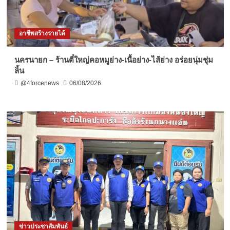
อาชีพสร้างรายได้
นครนายก – ร้านตี๋ใหญ่คอหมูย่าง-เนื้อย่าง-ไส้ย่าง อร่อยนุ่มชุ่ม
ลิ้น
@4forcenews
06/08/2026
ข่าวประชาสัมพันธ์