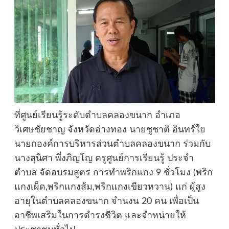
ที่ศูนย์เรียนรู้ระดับตำบลคลองขนาก อำเภอ
วิเศษชัยชาญ จังหวัดอ่างทอง นายชูชาติ อินทร์ใย
นายกองค์การบริหารส่วนตำบลคลองขนาก ร่วมกับ
นางสุนิศา พึ่งภิญโญ ครูศูนย์การเรียนรู้ ประจำ
ตำบล จัดอบรมสูตร การทำพริกแกง 9 ชั่วโมง (พริก
แกงเผ็ด,พริกแกงส้ม,พริกแกงเขียวหวาน) แก่ ผู้สูง
อายุในตำบลคลองขนาก จำนงน 20 คน เพื่อเป็น
อาชีพเสริมในการดำรงชีวิต และจำหน่ายให้