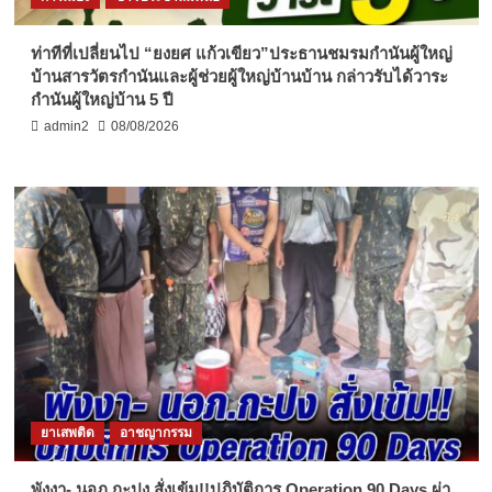
ท่าทีที่เปลี่ยนไป “ยงยศ แก้วเขียว”ประธานชมรมกำนันผู้ใหญ่
บ้านสารวัตรกำนันและผู้ช่วยผู้ใหญ่บ้านบ้าน กล่าวรับได้วาระ
กำนันผู้ใหญ่บ้าน 5 ปี
admin2
08/08/2026
ยาเสพติด
อาชญากรรม
พังงา- นอภ.กะปง สั่งเข้ม!!ปฏิบัติการ Operation 90 Days ผ่า