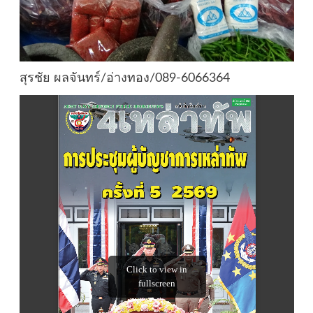
สุรชัย ผลจันทร์/อ่างทอง/089-6066364