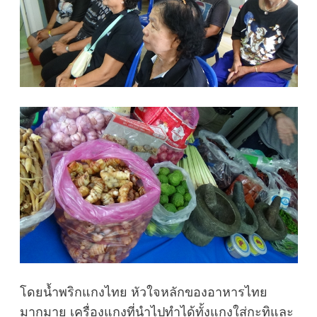
โดยน้ำพริกแกงไทย หัวใจหลักของอาหารไทย
มากมาย เครื่องแกงที่นำไปทำได้ทั้งแกงใส่กะทิและ