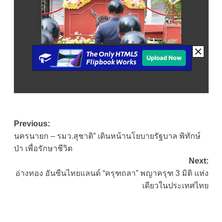
Post
Previous:
นครนายก – รมว.สุชาติ” เดินหน้านโยบายรัฐบาล พิทักษ์
navigation
ป่า เพื่อรักษาชีวิต
Next:
อ่างทอง อันซีนไทยแลนด์ “ครุฑถลา” พญาครุฑ 3 มิติ แห่ง
เดียวในประเทศไทย