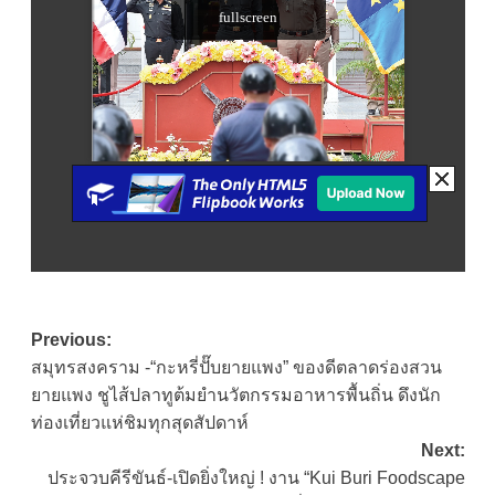
Post
Previous:
สมุทรสงคราม -“กะหรี่ปั๊บยายแพง” ของดีตลาดร่องสวน
navigation
ยายแพง ชูไส้ปลาทูต้มยำนวัตกรรมอาหารพื้นถิ่น ดึงนัก
ท่องเที่ยวแห่ชิมทุกสุดสัปดาห์
Next:
ประจวบคีรีขันธ์-เปิดยิ่งใหญ่ ! งาน “Kui Buri Foodscape