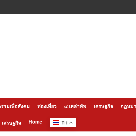
กรรมเพื่อสังคม
ท่องเที่ยว
๔ เหล่าทัพ
เศรษฐกิจ
กฏหมาย
Home
เศรษฐกิจ
TH