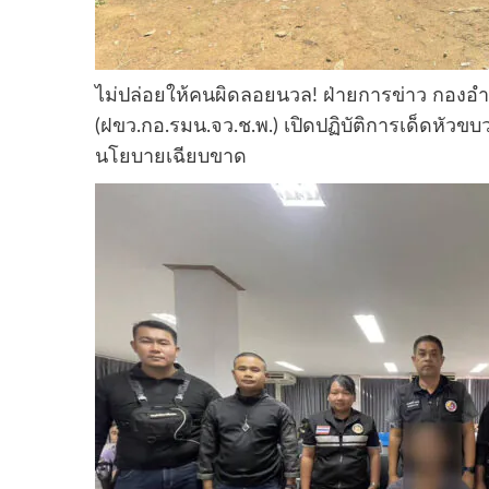
ไม่ปล่อยให้คนผิดลอยนวล! ฝ่ายการข่าว กองอ
(ฝขว.กอ.รมน.จว.ช.พ.) เปิดปฏิบัติการเด็ดหัว
นโยบายเฉียบขาด