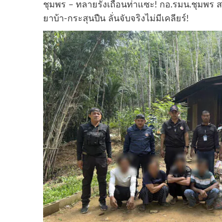
ชุมพร – ทลายรังเถื่อนท่าแซะ! กอ.รมน.ชุมพร ส
ยาบ้า-กระสุนปืน ลั่นจับจริงไม่มีเคลียร์!