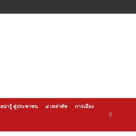
น่ารู้ คู่ประชาชน
๔ เหล่าทัพ
การเมือง