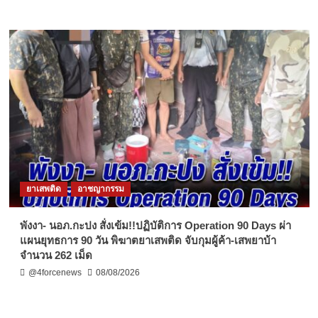
ยาเสพติด
อาชญากรรม
พังงา- นอภ.กะปง สั่งเข้ม!!ปฏิบัติการ Operation 90 Days ผ่า
แผนยุทธการ 90 วัน พิฆาตยาเสพติด จับกุมผู้ค้า-เสพยาบ้า
จำนวน 262 เม็ด
@4forcenews
08/08/2026