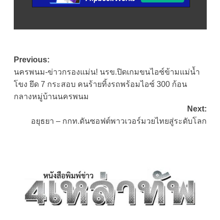
Post
Previous:
นครพนม-ข่าวกรองแม่น! นรข.ปิดเกมขนไอซ์ข้ามแม่น้ำ
navigation
โขง ยึด 7 กระสอบ คนร้ายทิ้งรถพร้อมไอซ์ 300 ก้อน
กลางหมู่บ้านนครพนม
Next:
อยุธยา – กกท.ดันซอฟต์พาวเวอร์มวยไทยสู่ระดับโลก