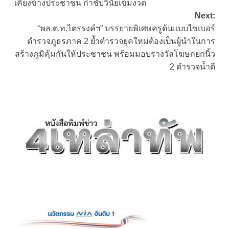
เคียงข้างประชาชน กำชับวินัยเข้มงวด
Next:
“พล.ต.ท.ไตรรงค์ฯ” บรรยายพิเศษครูต้นแบบไซเบอร์
ตำรวจภูธรภาค 2 ย้ำตำรวจยุคใหม่ต้องเป็นผู้นำในการ
สร้างภูมิคุ้มกันให้ประชาชน พร้อมมอบรางวัลโฆษกยกนิ้ว
2 ตำรวจน้ำดี