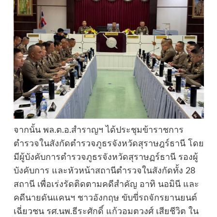
จากนั้น พล.ต.อ.สำราญฯ ได้ประชุมข้าราชการ
ตำรวจในสังกัดตำรวจภูธรจังหวัดสุราษฎร์ธานี โดย
มีผู้บังคับการตำรวจภูธรจังหวัดสุราษฏร์ธานี รองผู้
บังคับการ และหัวหน้าสถานีตำรวจในสังกัดทั้ง 28
สถานี เพื่อเร่งรัดติดตามคดีสำคัญ อาทิ นอมินี และ
คดีนายดันแคนฯ ชาวอังกฤษ ขับขี่รถจักรยานยนต์
เฉี่ยวชน รศ.นพ.ธีระศักดิ์ แก้วอมตวงศ์ เสียชีวิต ใน