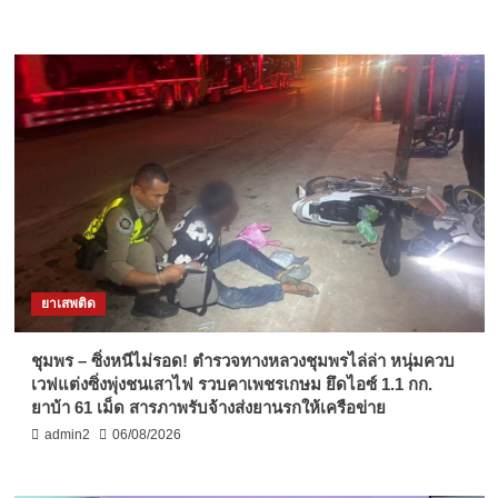
ยาเสพติด
ชุมพร – ซิ่งหนีไม่รอด! ตำรวจทางหลวงชุมพรไล่ล่า หนุ่มควบ
เวฟแต่งซิ่งพุ่งชนเสาไฟ รวบคาเพชรเกษม ยึดไอซ์ 1.1 กก.
ยาบ้า 61 เม็ด สารภาพรับจ้างส่งยานรกให้เครือข่าย
admin2
06/08/2026