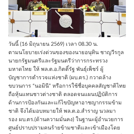
วันนี้ (16 มิถุนายน 2569) เวลา 08.30 น.
ตามนโยบายเร่งด่วนของของนายอนุทิน ชาญวีรกูล
นายกรัฐมนตรีและรัฐมนตรีว่าการกระทรวง
มหาดไทย ให้ พล.ต.อ.กิตติ์รัฐ พันธุ์เพ็ชร์ ผู้
บัญชาการตำรวจแห่งชาติ (ผบ.ตร.) กวาดล้าง
ขบวนการ “นอมินี” หรือการใช้ชื่อบุคคลสัญชาติไทย
ถือหุ้นแทนชาวต่างชาติ ตลอดจนแผนปฏิบัติการ
ด้านการป้องกันและแก้ไขปัญหาอาชญากรรมข้าม
ชาติ จึงได้มอบหมายให้ พล.ต.อ.สำราญ นวลมา
รอง ผบ.ตร.(ด้านความมั่นคง) ในฐานะผู้อำนวยการ
ศูนย์ปราบปรามคนร้ายข้ามชาติและเข้าเมืองโดย