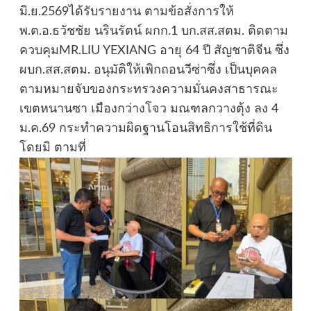
มิ.ย.2569ได้รับรายงาน ตามข้อสั่งการให้
พ.ต.อ.ธวัชชัย นรินรัตน์ ผกก.1 บก.สส.สตม. ติดตาม
ควบคุมMR.LIU YEXIANG อายุ 64 ปี สัญชาติจีน ซึ่ง
ผบก.สส.สตม. อนุมัติให้เพิกถอนวีซ่าซึ่ง เป็นบุคคล
ตามหมายจับของกระทรวงความมั่นคงสาธารณะ
เขตหนานซา เมืองกว่างโจว มณฑลกวางตุ้ง ลง 4
ม.ค.69 กระทำความผิดฐานโอนสิทธิการใช้ที่ดิน
โดยมิ ตามที่