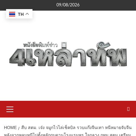
Skip
09/08/2026
to
TH
content
Primary
Menu
HOME
สืบ สตม. เจ๋ง จมูกไวไล่เช็คบิล รวบแก๊งจีนเทา หนีหมายจับจีน
หลังจากหลบหนีไปตั้งหลักกบดานโรงแรมหรู ใจกลาง กทม.สตม.เตรียม