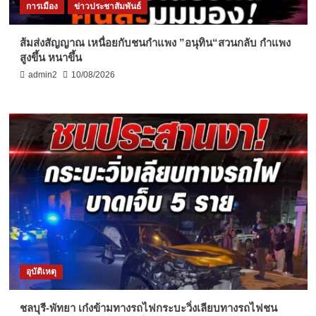
การเมือง
ข่าวประชาสัมพันธ์
ส้มส่งสัญญาณ เหนื่อยกับชนกำแพง ”อนุทิน“สวนกลับ กำแพง
สูงขึ้น หนาขึ้น
admin2
10/08/2026
อุบัติเหตุ
ชลบุรี-พัทยา เก๋งข้ามทางรถไฟกระบะวิ่งเลียบทางรถไฟชน