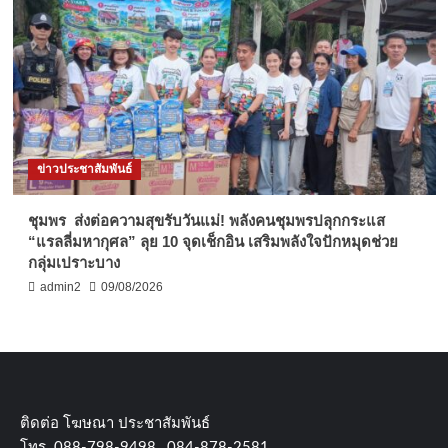
ข่าวประชาสัมพันธ์
ชุมพร ส่งต่อความสุขรับวันแม่! พลังคนชุมพรปลุกกระแส
“แรลลี่มหากุศล” ลุย 10 จุดเช็กอิน เสริมพลังใจปักหมุดช่วย
กลุ่มเปราะบาง
admin2
09/08/2026
ติดต่อ​ โฆษณา​ ประชาสัมพันธ์
โทร​. 088-798-9498 , 084-878-2581