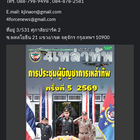
โทร​. 088-798-9498 , 084-878-2581
E.mail:
kjinaon@gmail.com
4forcenews@gmail.com
ที่อยู่​ 3/531​ ศุภาลัยปาร์ค​ 2
ซ.พหลโยธิน​ 21​ แขวง/เขต​ จตุจักร​ กรุงเทพฯ 10900