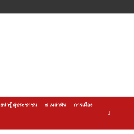
น่ารู้ คู่ประชาชน
๔ เหล่าทัพ
การเมือง