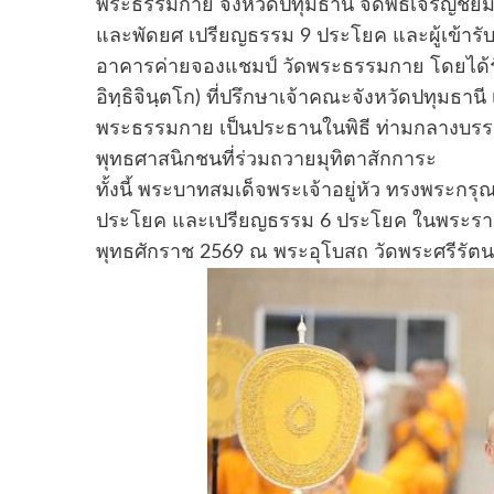
พระธรรมกาย จังหวัดปทุมธานี จัดพิธีเจริญชัย
และพัดยศ เปรียญธรรม 9 ประโยค และผู้เข้าร
อาคารค่ายจองแชมป์ วัดพระธรรมกาย โดยได้รับ
อิทฺธิจินฺตโก) ที่ปรึกษาเจ้าคณะจังหวัดปทุมธ
พระธรรมกาย เป็นประธานในพิธี ท่ามกลางบรรย
พุทธศาสนิกชนที่ร่วมถวายมุทิตาสักการะ
ทั้งนี้ พระบาทสมเด็จพระเจ้าอยู่หัว ทรงพระกร
ประโยค และเปรียญธรรม 6 ประโยค ในพระราชพิ
พุทธศักราช 2569 ณ พระอุโบสถ วัดพระศรีร