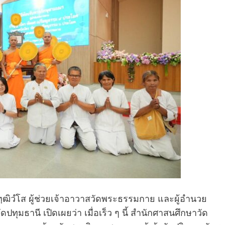
วุฑฺฒิวํโส ผู้ช่วยเจ้าอาวาสวัดพระธรรมกาย และผู้อำนวย
ทุมธานี เปิดเผยว่า เมื่อเร็ว ๆ นี้ สำนักศาสนศึกษาวัด