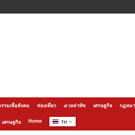
กรรมเพื่อสังคม
ท่องเที่ยว
๔ เหล่าทัพ
เศรษฐกิจ
กฏหมาย
Home
เศรษฐกิจ
TH