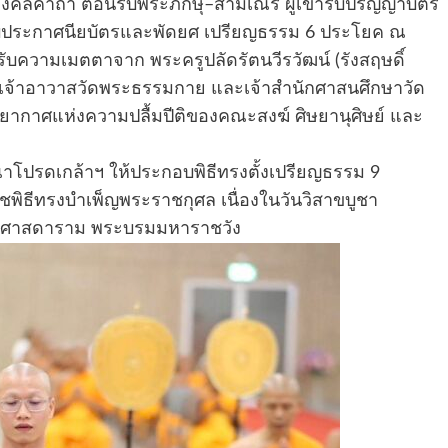
มงคลคาถา ต้อนรับพระภิกษุ–สามเณร ผู้เข้ารับปริญญาบัตร
ับประกาศนียบัตรและพัดยศ เปรียญธรรม 6 ประโยค ณ
ความเมตตาจาก พระครูปลัดรัตนวีรวัฒน์ (รังสฤษดิ์
านี เจ้าอาวาสวัดพระธรรมกาย และเจ้าสำนักศาสนศึกษาวัด
ากาศแห่งความปลื้มปีติของคณะสงฆ์ ศิษยานุศิษย์ และ
ุณาโปรดเกล้าฯ ให้ประกอบพิธีทรงตั้งเปรียญธรรม 9
ธีทรงบำเพ็ญพระราชกุศล เนื่องในวันวิสาขบูชา
ัตนศาสดาราม พระบรมมหาราชวัง