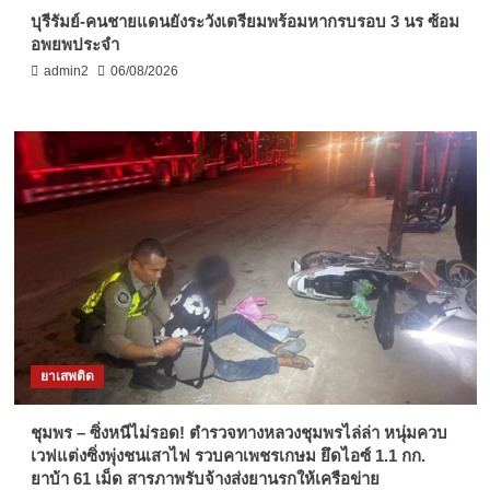
บุรีรัมย์-คนชายแดนยังระวังเตรียมพร้อมหากรบรอบ 3 นร ซ้อม
อพยพประจำ
admin2
06/08/2026
ยาเสพติด
ชุมพร – ซิ่งหนีไม่รอด! ตำรวจทางหลวงชุมพรไล่ล่า หนุ่มควบ
เวฟแต่งซิ่งพุ่งชนเสาไฟ รวบคาเพชรเกษม ยึดไอซ์ 1.1 กก.
ยาบ้า 61 เม็ด สารภาพรับจ้างส่งยานรกให้เครือข่าย