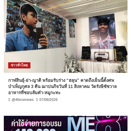
ข่าวทั่วไทย
กาฬสินธุ์-ย่า-ญาติ พร้อมรับร่าง “ฮลุน” คาดถึงเย็นนี้ตั้งศพ
บำเพ็ญกุศล 3 คืน ฌาปนกิจวันที่ 11 สิงหาคม วัดรังษีชัชวาล
อาหารที่ชอบส้มตำ-หมูกะทะ
@4forcenews
07/08/2026