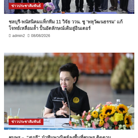
ข่าวประชาสัมพันธ์
ชลบุรี-พนัสนิคมแท็กทีม 11 วิจัย ววน. ชู ‘พหุวัฒนธรรม’ แก้
โจทย์เหลื่อมล้ำ ปั้นอัตลักษณ์เดิมสู่อินเตอร์
admin2
08/08/2026
ข่าวประชาสัมพันธ์
ชุมพร – “ศุภจี” นำทีมพาณิชย์ลงพื้นที่ชุมพร ติดตาม