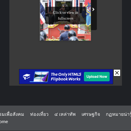
รมเพื่อสังคม
ท่องเที่ยว
๔ เหล่าทัพ
เศรษฐกิจ
กฏหมายน่ารู
ome