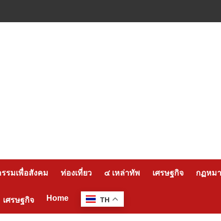
กรรมเพื่อสังคม
ท่องเที่ยว
๔ เหล่าทัพ
เศรษฐกิจ
กฏหมาย
Home
เศรษฐกิจ
TH