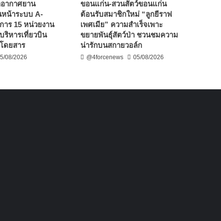
่าอากาศยาน
ขอนแก่น-สวนสัตว์ขอนแก่น
ินหน้าระบบ A-
ต้อนรับสมาชิกใหม่ “ลูกยีราฟ
าร 15 หน่วยงาน
เพศเมีย” ความสำเร็จเพาะ
ริหารเที่ยวบิน
ขยายพันธุ์สัตว์ป่า ชวนชมความ
ู้โดยสาร
น่ารักบนสกายวอล์ก
5/08/2026
@4forcenews
05/08/2026