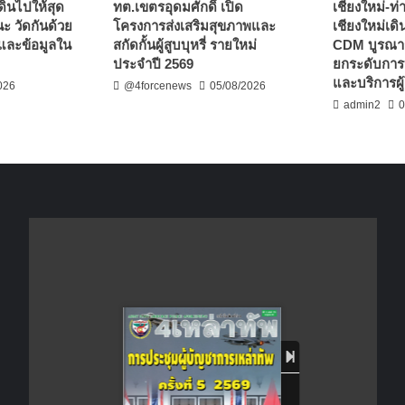
เดินไปให้สุด
ทต.เขตรอุดมศักดิ์ เปิด
เชียงใหม่-ท
 วัดกันด้วย
โครงการส่งเสริมสุขภาพและ
เชียงใหม่เด
จ และข้อมูลใน
สกัดกั้นผู้สูบบุหรี่ รายใหม่
CDM บูรณาก
ประจำปี 2569
ยกระดับการบ
และบริการผ
026
@4forcenews
05/08/2026
admin2
0