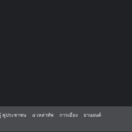
้ คู่ประชาชน
๔ เหล่าทัพ
การเมือง
ยานยนต์