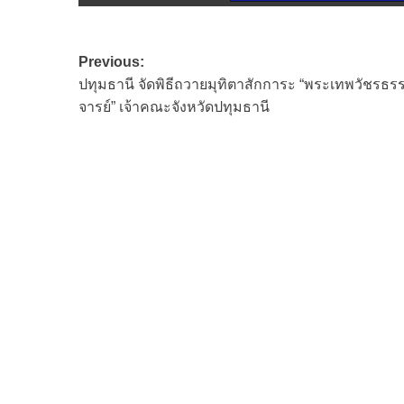
Post
Previous:
ปทุมธานี จัดพิธีถวายมุทิตาสักการะ “พระเทพวัชรธร
navigation
จารย์” เจ้าคณะจังหวัดปทุมธานี