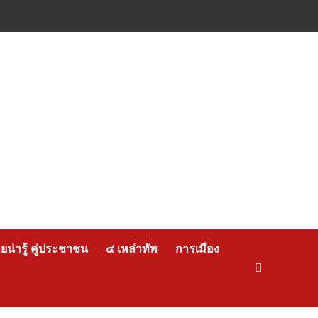
น่ารู้ คู่ประชาชน
๔ เหล่าทัพ
การเมือง