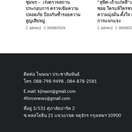
ชุมพร – เร่งตรวจสถาน
”สุพิศ-เถ้าแก่หลี“
ประกอบการ ตรวจเข้มความ
ซอย ใครแพ้ใครชนะ
ปลอดภัย ป้องกันซ้ำรอยความ
ความมุ่งมั่น-ตั้งใ
สูญเสียหมู่
การแจกแจง
admin2
06/08/2026
admin2
06/08/2
ติดต่อ​ โฆษณา​ ประชาสัมพันธ์
โทร​. 088-798-9498 , 084-878-2581
E.mail:
kjinaon@gmail.com
4forcenews@gmail.com
ที่อยู่​ 3/531​ ศุภาลัยปาร์ค​ 2
ซ.พหลโยธิน​ 21​ แขวง/เขต​ จตุจักร​ กรุงเทพฯ 10900