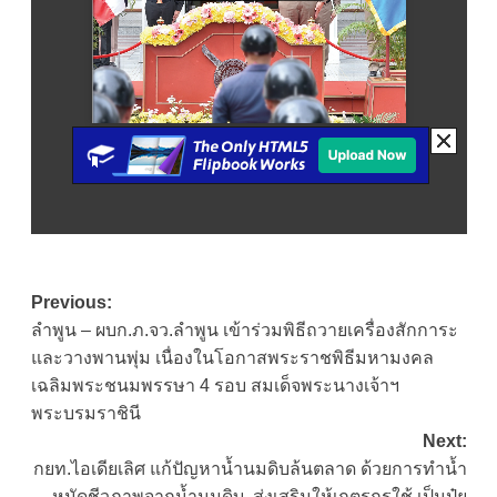
Post
Previous:
ลำพูน – ผบก.ภ.จว.ลำพูน เข้าร่วมพิธีถวายเครื่องสักการะ
navigation
และวางพานพุ่ม เนื่องในโอกาสพระราชพิธีมหามงคล
เฉลิมพระชนมพรรษา 4 รอบ สมเด็จพระนางเจ้าฯ
พระบรมราชินี
Next:
กยท.ไอเดียเลิศ แก้ปัญหาน้ำนมดิบล้นตลาด ด้วยการทำน้ำ
หมัดชีวภาพจากน้ำนมดิบ ส่งเสริมให้เกตรกรใช้ เป็นปุ๋ย