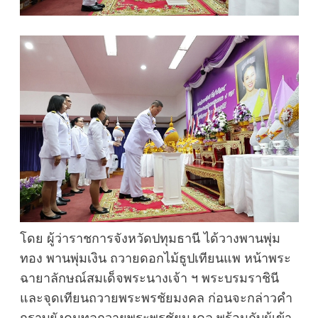
โดย ผู้ว่าราชการจังหวัดปทุมธานี ได้วางพานพุ่ม
ทอง พานพุ่มเงิน ถวายดอกไม้ธูปเทียนแพ หน้าพระ
ฉายาลักษณ์สมเด็จพระนางเจ้า ฯ พระบรมราชินี
และจุดเทียนถวายพระพรชัยมงคล ก่อนจะกล่าวคำ