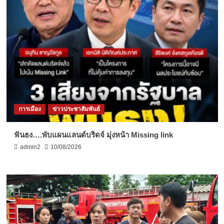
การเมือง
ข่าวประชาสัมพันธ์
ฟันธง….พับแผนแลนด์บริดจ์ มุ่งหน้า Missing link
admin2
10/08/2026