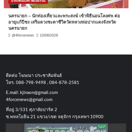
ประเพณีและวัฒนธรรม
นครนายก – นักท่องเที่ยวและพระสงฆ์ เข้าพิธีนอนโลงศพ ต่อ
อายุแก้ปีชง เสริมดวงชะตาชีวิตวัดหลวงพ่อปากแดงจังหวัด
นครนายก
@4forcenews
10/08/2026
ติดต่อ​ โฆษณา​ ประชาสัมพันธ์
โทร​. 088-798-9498 , 084-878-2581
E.mail:
kjinaon@gmail.com
4forcenews@gmail.com
ที่อยู่​ 3/531​ ศุภาลัยปาร์ค​ 2
ซ.พหลโยธิน​ 21​ แขวง/เขต​ จตุจักร​ กรุงเทพฯ 10900