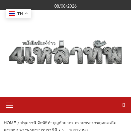
Skip
08/08/2026
to
TH
content
Primary
Menu
HOME
ปทุมธานี จัดพิธีทำบุญตักบาตร ถวายพระราชกุศลเฉลิม
พระชนมพรรษาพระบรมราชินี
S__10412358