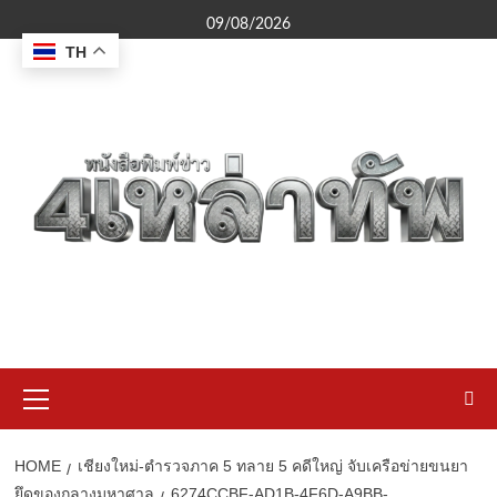
Skip
09/08/2026
to
TH
content
Primary
Menu
HOME
เชียงใหม่-ตำรวจภาค 5 ทลาย 5 คดีใหญ่ จับเครือข่ายขนยา
ยึดของกลางมหาศาล
6274CCBF-AD1B-4F6D-A9BB-