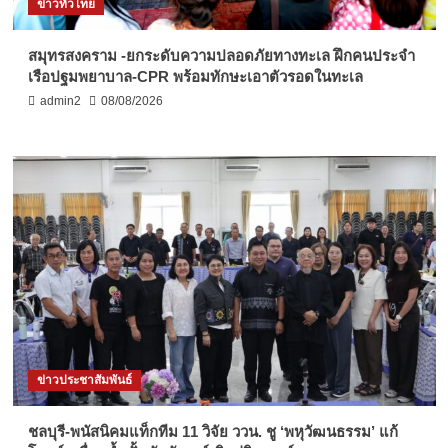
ข่าวทั่วไทย
สมุทรสงคราม -ยกระดับความปลอดภัยทางทะเล ฝึกคนประจำ
เรือปฐมพยาบาล-CPR พร้อมทักษะเอาตัวรอดในทะเล
admin2
08/08/2026
ข่าวประชาสัมพันธ์
ชลบุรี-พนัสนิคมแท็กทีม 11 วิจัย ววน. ชู ‘พหุวัฒนธรรม’ แก้