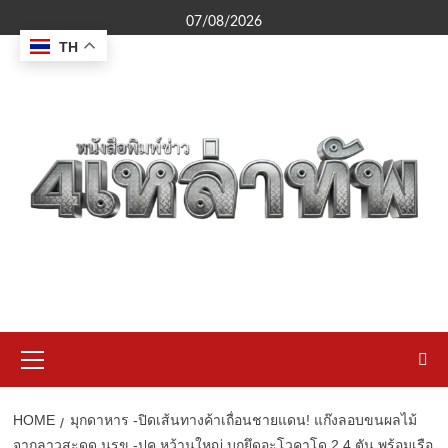
Skip
07/08/2026
to
TH
content
Primary
Menu
HOME
มุกดาหาร -ปิดเส้นทางค้าเถื่อนชายแดน! แก๊งลอบขนผลไม้
จากลาวสะดุด นรข.-ปค.หว้านใหญ่ บุกยึดอะโวคาโด 2.4 ตัน พร้อมเรือ