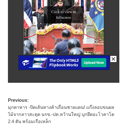
Post
Previous:
มุกดาหาร -ปิดเส้นทางค้าเถื่อนชายแดน! แก๊งลอบขนผล
navigation
ไม้จากลาวสะดุด นรข.-ปค.หว้านใหญ่ บุกยึดอะโวคาโด
2.4 ตัน พร้อมเรือเหล็ก