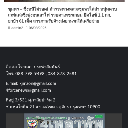
ชุมพร – ซิ่งหนีไม่รอด! ตำรวจทางหลวงชุมพรไล่ล่า หนุ่มควบ
เวฟแต่งซิ่งพุ่งชนเสาไฟ รวบคาเพชรเกษม ยึดไอซ์ 1.1 กก.
ยาบ้า 61 เม็ด สารภาพรับจ้างส่งยานรกให้เครือข่าย
admin2
06/08/2026
ติดต่อ​ โฆษณา​ ประชาสัมพันธ์
โทร​. 088-798-9498 , 084-878-2581
E.mail:
kjinaon@gmail.com
4forcenews@gmail.com
ที่อยู่​ 3/531​ ศุภาลัยปาร์ค​ 2
ซ.พหลโยธิน​ 21​ แขวง/เขต​ จตุจักร​ กรุงเทพฯ 10900