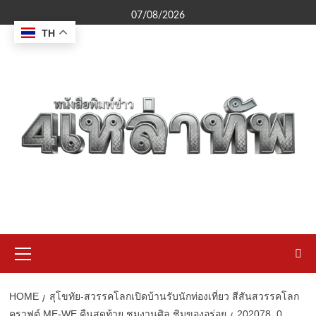
Skip
07/08/2026
to
TH
content
Primary
Menu
HOME
สุโขทัย-สวรรคโลกเปิดบ้านรับนักท่องเที่ยว สีสันสวรรคโลก
คราฟต์ ME-WE คืนสุดท้าย ชมงานศิล ชิมของอร่อย
202078_0