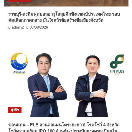
ราชบุรี-ส่งทีมฟุตบอลอาวุโสลุยศึกชิงแชมป์ประเทศไทย รอบ
คัดเลือกภาคกลาง มั่นใจคว้าชัยสร้างชื่อเสียงจังหวัด
admin2
07/08/2026
ธุรกิจ
ขอนแก่น – FLE สานต่อแผนโตระยะยาว! โรดโชว์ 4 จังหวัด
โชว์ความพร้อม IPO 100 ล้านหุ้น ปูทางปักธงจดทะเบียนใน