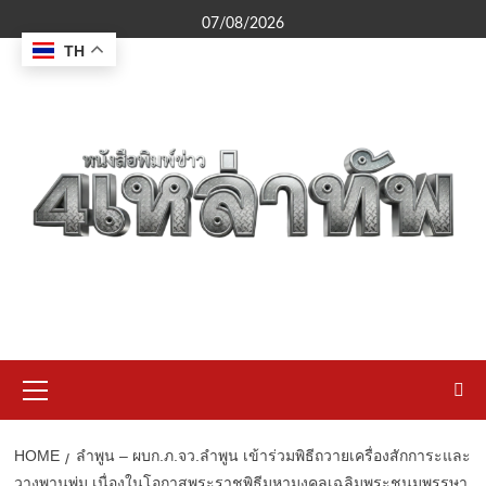
Skip
07/08/2026
to
TH
content
Primary
Menu
HOME
ลำพูน – ผบก.ภ.จว.ลำพูน เข้าร่วมพิธีถวายเครื่องสักการะและ
วางพานพุ่ม เนื่องในโอกาสพระราชพิธีมหามงคลเฉลิมพระชนมพรรษา