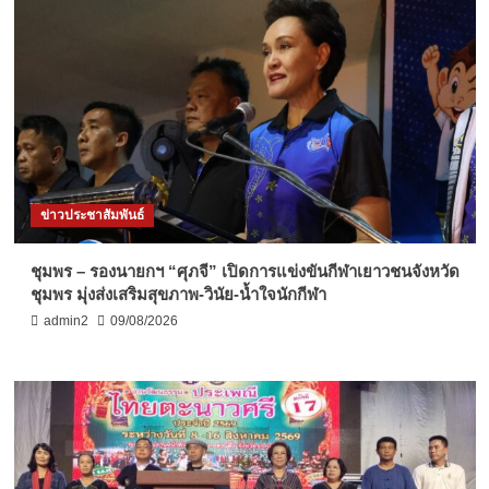
ข่าวประชาสัมพันธ์
ชุมพร – รองนายกฯ “ศุภจี” เปิดการแข่งขันกีฬาเยาวชนจังหวัด
ชุมพร มุ่งส่งเสริมสุขภาพ-วินัย-น้ำใจนักกีฬา
admin2
09/08/2026