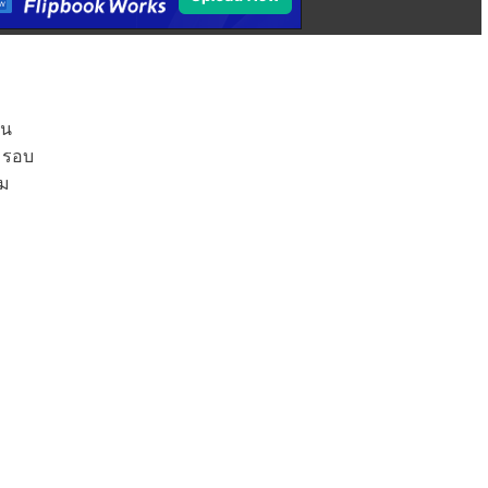
ใน
 รอบ
รม