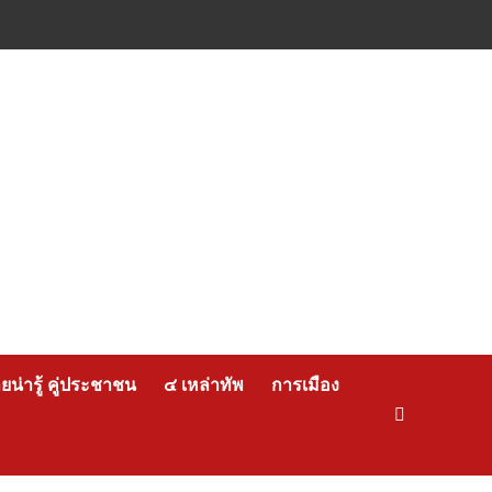
น่ารู้ คู่ประชาชน
๔ เหล่าทัพ
การเมือง