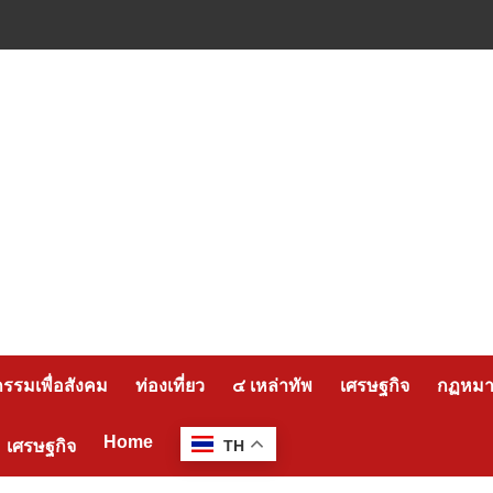
กรรมเพื่อสังคม
ท่องเที่ยว
๔ เหล่าทัพ
เศรษฐกิจ
กฏหมาย
Home
เศรษฐกิจ
TH