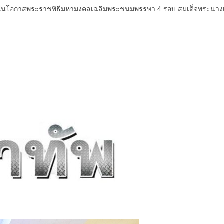
นื่องในโอกาสพระราชพิธีมหามงคลเฉลิมพระชนมพรรษา 4 รอบ สมเด็จพระนางเจ