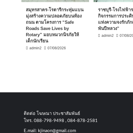
สมุทรสาคร-โรตารีกระทุ่มแบน
ราชบุรี-โรงไฟฟ้ารา
มุ่งสร้างความปลอดภัยบนท้อง
กิจกรรมการประดิษ
ถนน ตามโครงการ “Safe
แห่งความจงรักภัก
Roads Save Lives by
พันปีหลวง”
Rotary” มอบหมวกนิรภัยให้
admin2
07/08/2
เด็กนักเรียน
admin2
07/08/2026
ติดต่อ​ โฆษณา​ ประชาสัมพันธ์
โทร​. 088-798-9498 , 084-878-2581
E.mail:
kjinaon@gmail.com