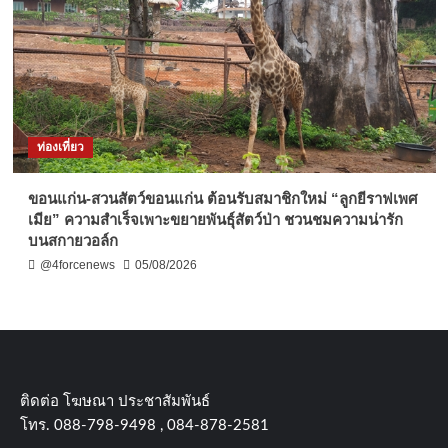
ท่องเที่ยว
ขอนแก่น-สวนสัตว์ขอนแก่น ต้อนรับสมาชิกใหม่ “ลูกยีราฟเพศ
เมีย” ความสำเร็จเพาะขยายพันธุ์สัตว์ป่า ชวนชมความน่ารัก
บนสกายวอล์ก
@4forcenews
05/08/2026
ติดต่อ​ โฆษณา​ ประชาสัมพันธ์
โทร​. 088-798-9498 , 084-878-2581