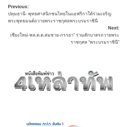
Post
Previous:
ปทุมธานี- พุทธศาสนิกชนไทยในแอฟริกาใต้ร่วมเจริญ
navigation
พระพุทธมนต์ถวายพระราชกุศลพระบรมราชินี
Next:
เชียงใหม่-พล.ต.ต.สมชาย-ภรรยา” ร่วมตักบาตรถวายพระ
ราชกุศล “พระบรมราชินี”