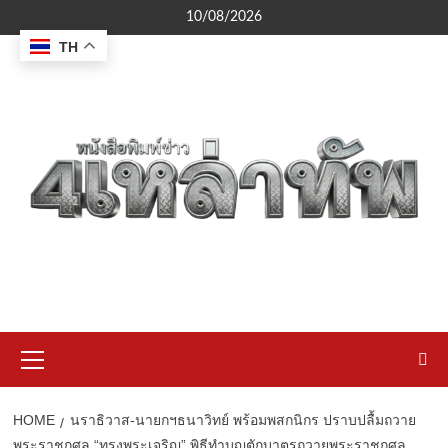
Skip
10/08/2026
to
TH
content
Primary
Menu
HOME
นราธิวาส-นายกฯธนาวิทย์ พร้อมพสกนิกร ปราบปลื้มถวาย
พระราชกุศล “ทรงพระเจริญ” พิธีทำบุญตักบาตรถวายพระราชกุศล