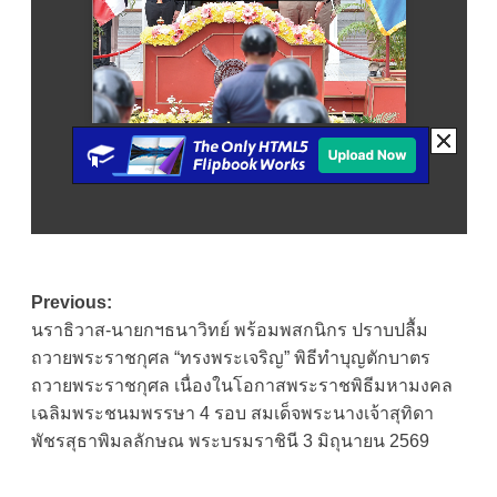
Post
Previous:
นราธิวาส-นายกฯธนาวิทย์ พร้อมพสกนิกร ปราบปลื้ม
navigation
ถวายพระราชกุศล “ทรงพระเจริญ” พิธีทำบุญตักบาตร
ถวายพระราชกุศล เนื่องในโอกาสพระราชพิธีมหามงคล
เฉลิมพระชนมพรรษา 4 รอบ สมเด็จพระนางเจ้าสุทิดา
พัชรสุธาพิมลลักษณ พระบรมราชินี 3 มิถุนายน 2569