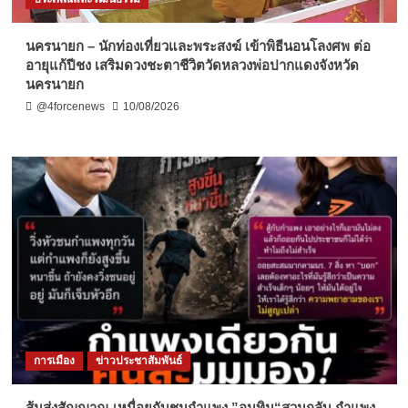
นครนายก – นักท่องเที่ยวและพระสงฆ์ เข้าพิธีนอนโลงศพ ต่อ
อายุแก้ปีชง เสริมดวงชะตาชีวิตวัดหลวงพ่อปากแดงจังหวัด
นครนายก
@4forcenews
10/08/2026
การเมือง
ข่าวประชาสัมพันธ์
ส้มส่งสัญญาณ เหนื่อยกับชนกำแพง ”อนุทิน“สวนกลับ กำแพง