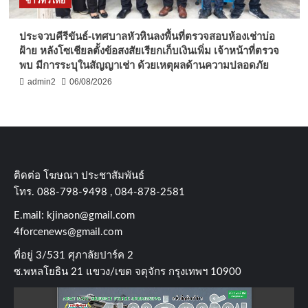
ข่าวทั่วไทย
ประจวบคีรีขันธ์-เทศบาลหัวหินลงพื้นที่ตรวจสอบห้องเช่าบ่อ
ฝ้าย หลังโซเชียลตั้งข้อสงสัยเรียกเก็บเงินเพิ่ม เจ้าหน้าที่ตรวจ
พบ มีการระบุในสัญญาเช่า ด้วยเหตุผลด้านความปลอดภัย
admin2
06/08/2026
ติดต่อ​ โฆษณา​ ประชาสัมพันธ์
โทร​. 088-798-9498 , 084-878-2581
E.mail:
kjinaon@gmail.com
4forcenews@gmail.com
ที่อยู่​ 3/531​ ศุภาลัยปาร์ค​ 2
ซ.พหลโยธิน​ 21​ แขวง/เขต​ จตุจักร​ กรุงเทพฯ 10900