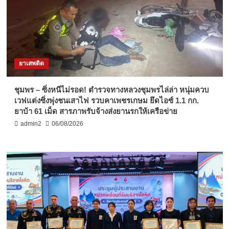
ยาเสพติด
ชุมพร – ซิ่งหนีไม่รอด! ตำรวจทางหลวงชุมพรไล่ล่า หนุ่มควบ
เวฟแต่งซิ่งพุ่งชนเสาไฟ รวบคาเพชรเกษม ยึดไอซ์ 1.1 กก.
ยาบ้า 61 เม็ด สารภาพรับจ้างส่งยานรกให้เครือข่าย
admin2
06/08/2026